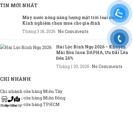
TIN MỚI NHẤT
Máy nước nóng năng lượng mặt trời loại nào tốt?
Kinh nghiệm chọn mua cho gia đình
Tháng 3 18, 2026
No Comments
Hái Lộc Bính Ngọ 2026 – Khuyến
Mãi Bồn Inox DAPHA, Ưu Đãi Lên
Đến 26%
Tháng 1 30, 2026
No Comments
CHI NHÁNH
Chi nhánh cửa hàng Miền Tây
Chi nhánh cửa hàng Miền Đông
Chi nhánh cửa hàng TP.HCM
Shop
Hotline
Đại lý
THEO NHU CẦU
Bồn INOX hộ gia đình