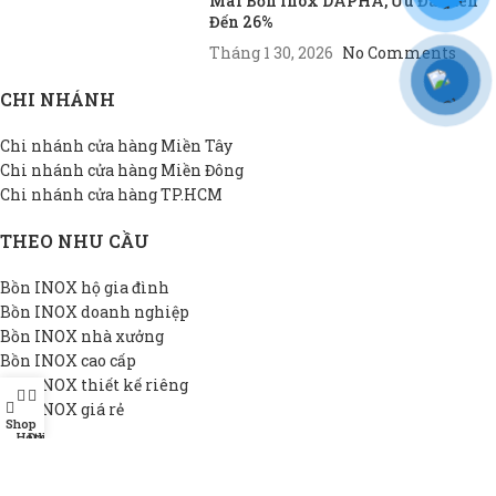
Mãi Bồn Inox DAPHA, Ưu Đãi Lên
Đến 26%
Tháng 1 30, 2026
No Comments
CHI NHÁNH
Chi nhánh cửa hàng Miền Tây
Chi nhánh cửa hàng Miền Đông
Chi nhánh cửa hàng TP.HCM
THEO NHU CẦU
Bồn INOX hộ gia đình
Bồn INOX doanh nghiệp
Bồn INOX nhà xưởng
Bồn INOX cao cấp
Bồn INOX thiết kế riêng
Bồn INOX giá rẻ
Shop
Hotline
Đại lý
THÔNG TIN DAPHA