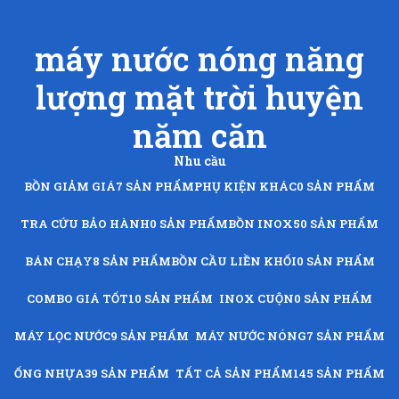
máy nước nóng năng
lượng mặt trời huyện
năm căn
Nhu cầu
BỒN GIẢM GIÁ
7 SẢN PHẨM
PHỤ KIỆN KHÁC
0 SẢN PHẨM
TRA CỨU BẢO HÀNH
0 SẢN PHẨM
BỒN INOX
50 SẢN PHẨM
BÁN CHẠY
8 SẢN PHẨM
BỒN CẦU LIỀN KHỐI
0 SẢN PHẨM
COMBO GIÁ TỐT
10 SẢN PHẨM
INOX CUỘN
0 SẢN PHẨM
MÁY LỌC NƯỚC
9 SẢN PHẨM
MÁY NƯỚC NÓNG
7 SẢN PHẨM
ỐNG NHỰA
39 SẢN PHẨM
TẤT CẢ SẢN PHẨM
145 SẢN PHẨM