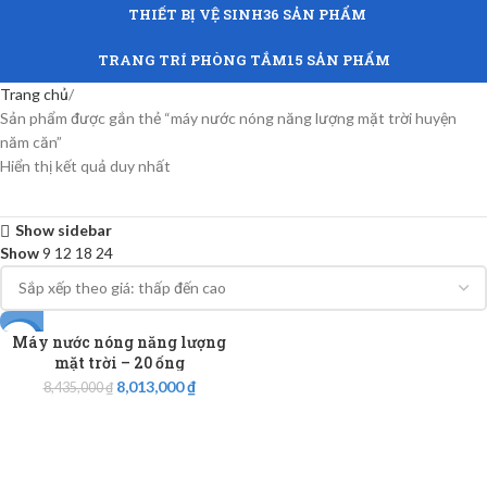
THIẾT BỊ VỆ SINH
36 SẢN PHẨM
TRANG TRÍ PHÒNG TẮM
15 SẢN PHẨM
Trang chủ
Sản phẩm được gắn thẻ “máy nước nóng năng lượng mặt trời huyện
năm căn”
Hiển thị kết quả duy nhất
Show sidebar
Show
9
12
18
24
Máy nước nóng năng lượng
-5%
mặt trời – 20 ống
8,013,000
₫
8,435,000
₫