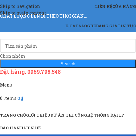
Skip to navigation
LIÊN HỆ
CỬA HÀNG
Skip to main content
CHẤT LƯỢNG BỀN BỈ THEO THỜI GIAN…
E-CATALOGUE
BẢNG GIÁ
TIN TỨC
Chọn nhóm
Search
Đặt hàng: 0969.798.548
Menu
0
items
0
₫
Sản Phẩm & Dịch Vụ
TRANG CHỦ
GIỚI THIỆU
DỰ ÁN THI CÔNG
HỆ THỐNG ĐẠI LÝ
BẢO HÀNH
LIÊN HỆ