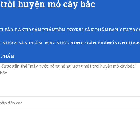
trời huyện mỏ cày bắc
ỨU BẢO HÀNH
0 SẢN PHẨM
BỒN INOX
50 SẢN PHẨM
BÁN CHẠY
8 
C NƯỚC
9 SẢN PHẨM
MÁY NƯỚC NÓNG
7 SẢN PHẨM
ỐNG NHỰA
3
N PHẨM
được gắn thẻ “máy nước nóng năng lượng mặt trời huyện mỏ cày bắc”
nhất