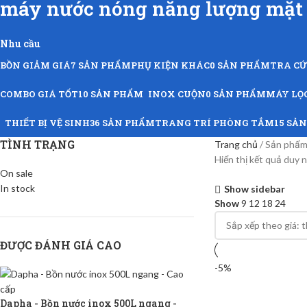
máy nước nóng năng lượng mặt 
Nhu cầu
BỒN GIẢM GIÁ
7 SẢN PHẨM
PHỤ KIỆN KHÁC
0 SẢN PHẨM
TRA C
COMBO GIÁ TỐT
10 SẢN PHẨM
INOX CUỘN
0 SẢN PHẨM
MÁY LỌ
THIẾT BỊ VỆ SINH
36 SẢN PHẨM
TRANG TRÍ PHÒNG TẮM
15 SẢ
TÌNH TRẠNG
Trang chủ
Sản phẩm 
Hiển thị kết quả duy 
On sale
In stock
Show sidebar
Show
9
12
18
24
ĐƯỢC ĐÁNH GIÁ CAO
-5%
Dapha - Bồn nước inox 500L ngang -