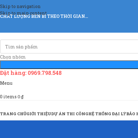
Skip to navigation
Skip to main content
CHẤT LƯỢNG BỀN BỈ THEO THỜI GIAN…
Chọn nhóm
Đặt hàng: 0969.798.548
Menu
0
items
0
₫
Sản Phẩm & Dịch Vụ
TRANG CHỦ
GIỚI THIỆU
DỰ ÁN THI CÔNG
HỆ THỐNG ĐẠI LÝ
BẢO