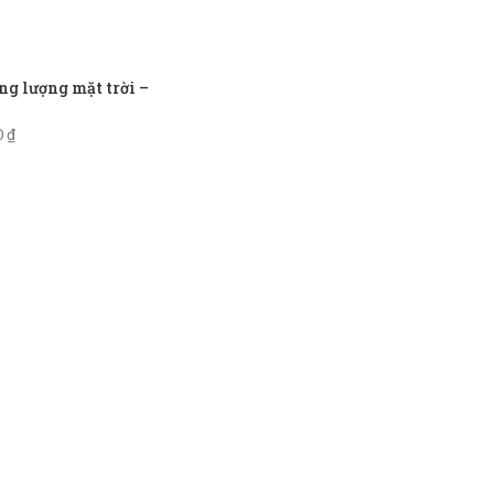
g lượng mặt trời –
0
₫