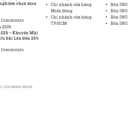
h nghiệm chọn mua
Chi nhánh cửa hàng
Bồn INO
Miền Đông
Bồn INO
Chi nhánh cửa hàng
Bồn INOX
 Comments
TP.HCM
Bồn INOX
2026 – Khuyến Mãi
Ưu Đãi Lên Đến 26%
 Comments
G CỦA DAPHA GROUP.