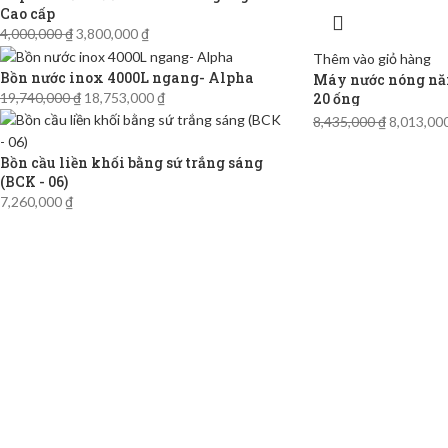
Cao cấp
4,000,000
₫
3,800,000
₫
Thêm vào giỏ hàng
Bồn nước inox 4000L ngang- Alpha
Máy nước nóng năn
20 ống
19,740,000
₫
18,753,000
₫
8,435,000
₫
8,013,00
Bồn cầu liền khối bằng sứ trắng sáng
(BCK - 06)
7,260,000
₫