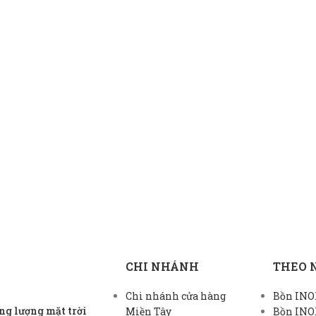
CHI NHÁNH
THEO 
Chi nhánh cửa hàng
Bồn INOX
g lượng mặt trời
Miền Tây
Bồn INO