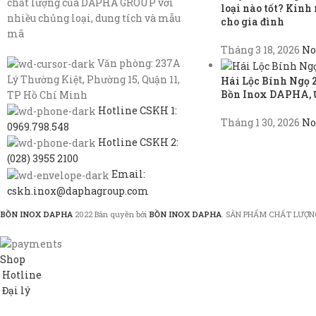
chất lượng của DAPHA GROUP với
loại nào tốt? Kin
nhiều chủng loại, dung tích và mẫu
cho gia đình
mã
Tháng 3 18, 2026
No
Văn phòng: 237A
Lý Thường Kiệt, Phường 15, Quận 11,
Hái Lộc Bính Ngọ 
Bồn Inox DAPHA, 
TP Hồ Chí Minh
Hotline CSKH 1:
Tháng 1 30, 2026
No
0969.798.548
Hotline CSKH 2:
(028) 3955 2100
Email:
cskh.inox@daphagroup.com
BỒN INOX DAPHA
2022 Bản quyền bởi
BỒN INOX DAPHA
. SẢN PHẨM CHẤT LƯỢN
Shop
Hotline
Đại lý