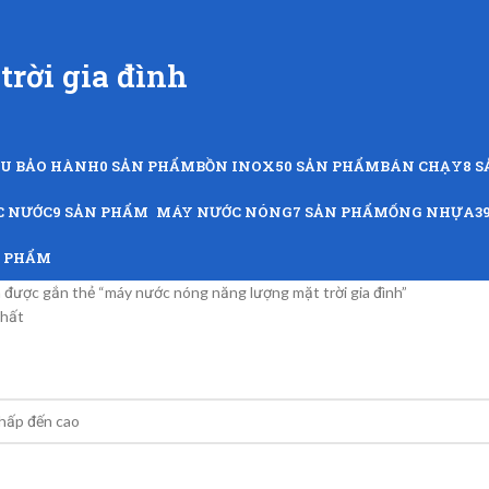
rời gia đình
ỨU BẢO HÀNH
0 SẢN PHẨM
BỒN INOX
50 SẢN PHẨM
BÁN CHẠY
8 
C NƯỚC
9 SẢN PHẨM
MÁY NƯỚC NÓNG
7 SẢN PHẨM
ỐNG NHỰA
3
N PHẨM
được gắn thẻ “máy nước nóng năng lượng mặt trời gia đình”
nhất