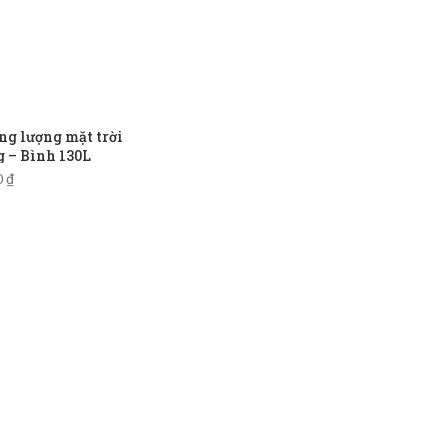
g lượng mặt trời
 – Bình 130L
0
₫