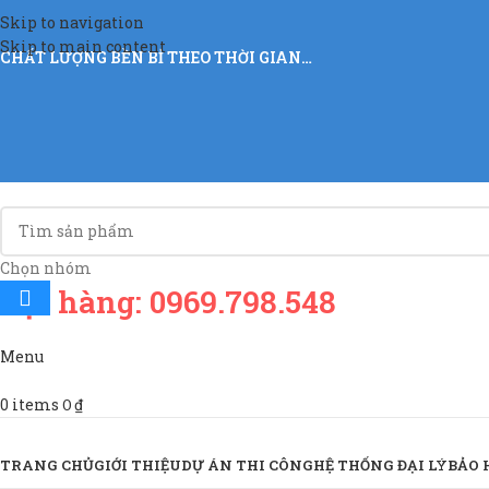
Skip to navigation
Skip to main content
CHẤT LƯỢNG BỀN BỈ THEO THỜI GIAN…
Chọn nhóm
Đặt hàng: 0969.798.548
Menu
0
items
0
₫
Sản Phẩm & Dịch Vụ
TRANG CHỦ
GIỚI THIỆU
DỰ ÁN THI CÔNG
HỆ THỐNG ĐẠI LÝ
BẢO