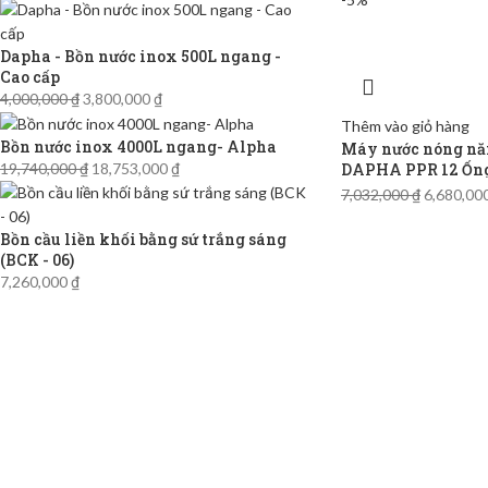
Dapha - Bồn nước inox 500L ngang -
Cao cấp
4,000,000
₫
3,800,000
₫
Thêm vào giỏ hàng
Bồn nước inox 4000L ngang- Alpha
Máy nước nóng năn
DAPHA PPR 12 Ống
19,740,000
₫
18,753,000
₫
7,032,000
₫
6,680,00
Bồn cầu liền khối bằng sứ trắng sáng
(BCK - 06)
7,260,000
₫