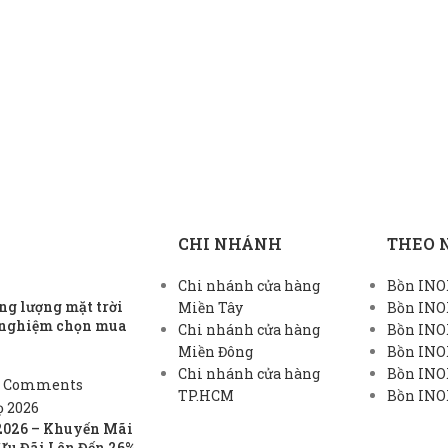
CHI NHÁNH
THEO 
Chi nhánh cửa hàng
Bồn INOX
g lượng mặt trời
Miền Tây
Bồn INO
h nghiệm chọn mua
Chi nhánh cửa hàng
Bồn INO
Miền Đông
Bồn INO
Chi nhánh cửa hàng
Bồn INOX
 Comments
TP.HCM
Bồn INOX
2026 – Khuyến Mãi
Ưu Đãi Lên Đến 26%