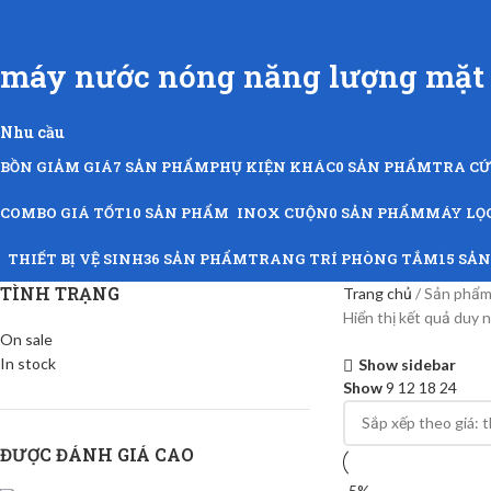
máy nước nóng năng lượng mặt t
Nhu cầu
BỒN GIẢM GIÁ
7 SẢN PHẨM
PHỤ KIỆN KHÁC
0 SẢN PHẨM
TRA C
COMBO GIÁ TỐT
10 SẢN PHẨM
INOX CUỘN
0 SẢN PHẨM
MÁY LỌ
THIẾT BỊ VỆ SINH
36 SẢN PHẨM
TRANG TRÍ PHÒNG TẮM
15 SẢ
TÌNH TRẠNG
Trang chủ
Sản phẩm 
Hiển thị kết quả duy 
On sale
In stock
Show sidebar
Show
9
12
18
24
ĐƯỢC ĐÁNH GIÁ CAO
-5%