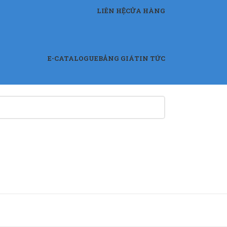
LIÊN HỆ
CỬA HÀNG
E-CATALOGUE
BẢNG GIÁ
TIN TỨC