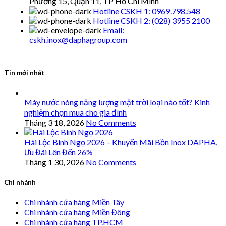
Phường 15, Quận 11, TP Hồ Chí Minh
Hotline CSKH 1: 0969.798.548
Hotline CSKH 2: (028) 3955 2100
Email:
cskh.inox@daphagroup.com
Tin mới nhất
Máy nước nóng năng lượng mặt trời loại nào tốt? Kinh
nghiệm chọn mua cho gia đình
Tháng 3 18, 2026
No Comments
Hái Lộc Bính Ngọ 2026 – Khuyến Mãi Bồn Inox DAPHA,
Ưu Đãi Lên Đến 26%
Tháng 1 30, 2026
No Comments
Chi nhánh
Chi nhánh cửa hàng Miền Tây
Chi nhánh cửa hàng Miền Đông
Chi nhánh cửa hàng TP.HCM