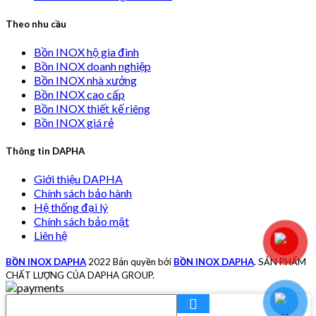
Theo nhu cầu
Bồn INOX hộ gia đình
Bồn INOX doanh nghiệp
Bồn INOX nhà xưởng
Bồn INOX cao cấp
Bồn INOX thiết kế riêng
Bồn INOX giá rẻ
Thông tin DAPHA
Giới thiệu DAPHA
Chính sách bảo hành
Hệ thống đại lý
Chính sách bảo mật
Liên hệ
BỒN INOX DAPHA
2022 Bản quyền bởi
BỒN INOX DAPHA
. SẢN PHẨM
CHẤT LƯỢNG CỦA DAPHA GROUP.