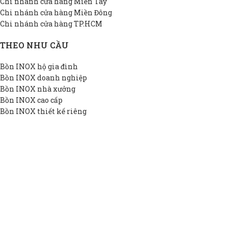
Chi nhánh cửa hàng Miền Tây
Chi nhánh cửa hàng Miền Đông
Chi nhánh cửa hàng TP.HCM
THEO NHU CẦU
Bồn INOX hộ gia đình
Bồn INOX doanh nghiệp
Bồn INOX nhà xưởng
Bồn INOX cao cấp
Bồn INOX thiết kế riêng
Bồn INOX giá rẻ
THÔNG TIN DAPHA
Giới thiệu DAPHA
Chính sách bảo hành
Hệ thống đại lý
Chính sách bảo mật
Liên hệ
BỒN INOX DAPHA
2022 Bản quyền bởi
BỒN INOX DAPHA
. SẢN PHẨM CHẤT