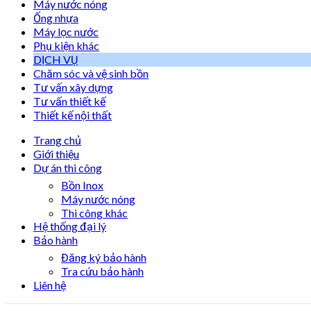
Máy nước nóng
Ống nhựa
Máy lọc nước
Phụ kiện khác
DỊCH VỤ
Chăm sóc và vệ sinh bồn
Tư vấn xây dựng
Tư vấn thiết kế
Thiết kế nội thất
Trang chủ
Giới thiệu
Dự án thi công
Bồn Inox
Máy nước nóng
Thi công khác
Hệ thống đại lý
Bảo hành
Đăng ký bảo hành
Tra cứu bảo hành
Liên hệ