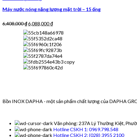
Máy nước nóng năng lượng mặt trời – 15 ống
6,408,000
₫
6,088,000
₫
Bồn INOX DAPHA - một sản phẩm chất lượng của DAPHA GROUP 
Văn phòng: 237A Lý Thường Kiệt, Phườ
Hotline CSKH 1: 0969.798.548
Hotline CSKH 2: (028) 3955 2100