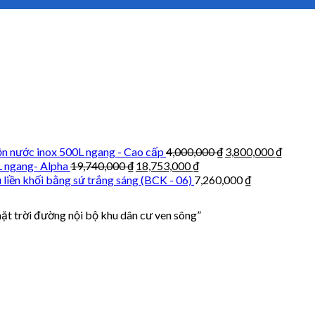
n nước inox 500L ngang - Cao cấp
4,000,000
₫
3,800,000
₫
L ngang- Alpha
19,740,000
₫
18,753,000
₫
 liền khối bằng sứ trắng sáng (BCK - 06)
7,260,000
₫
t trời đường nội bộ khu dân cư ven sông”