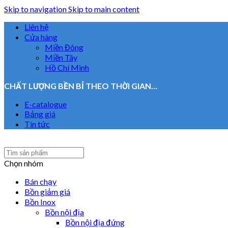
Skip to navigation
Skip to main content
Liên hệ
Cửa hàng
Miền Đông
Miền Tây
Hồ Chí Minh
CHẤT LƯỢNG BỀN BỈ THEO THỜI GIAN…
E-catalogue
Bảng giá
Tin tức
Chọn nhóm
Bán chạy
Bồn giảm giá
Bồn Inox
Bồn nội địa
Bồn nội địa đứng