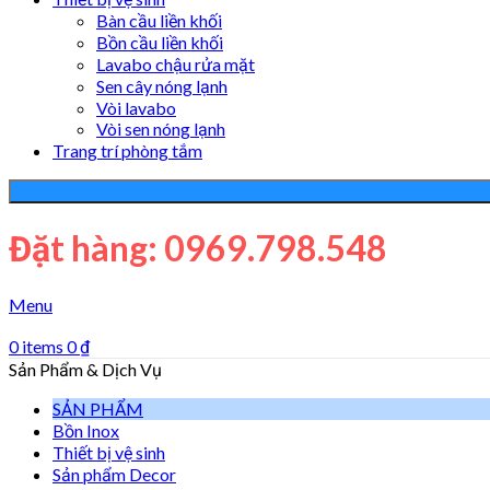
Bàn cầu liền khối
Bồn cầu liền khối
Lavabo chậu rửa mặt
Sen cây nóng lạnh
Vòi lavabo
Vòi sen nóng lạnh
Trang trí phòng tắm
Đặt hàng: 0969.798.548
Menu
0
items
0
₫
Sản Phẩm & Dịch Vụ
SẢN PHẨM
Bồn Inox
Thiết bị vệ sinh
Sản phẩm Decor