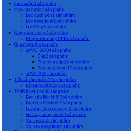
Inox cuộn
0 sản phẩm
Máy lọc nước
9 sản phẩm
Lọc dưới bồn
1 sản phẩm
Lọc nóng lạnh
2 sản phẩm
Lọc tổng
5 sản phẩm
Máy nước nóng
7 sản phẩm
Máy nước nóng PPR
0 sản phẩm
Ống nhựa
39 sản phẩm
uPVC ISO
34 sản phẩm
Ống
2 sản phẩm
Phụ tùng cấp
16 sản phẩm
Phụ tùng thoát
13 sản phẩm
uPVC BS
5 sản phẩm
Tất cả sản phẩm
145 sản phẩm
Bồn inox đứng
22 sản phẩm
Thiết bị vệ sinh
36 sản phẩm
Bàn cầu liền khối
3 sản phẩm
Bồn cầu liền khối
3 sản phẩm
Lavabo chậu rửa mặt
3 sản phẩm
Sen cây nóng lạnh
24 sản phẩm
Vòi lavabo
2 sản phẩm
Vòi sen nóng lạnh
4 sản phẩm