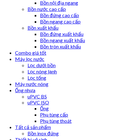
Bồn nội địa ngang
Bồn nước cao cấp
Bồn đứng cao cấp
Bồn ngang cao cấp
Bồn xuất khẩu
Bồn đứng xuất khẩu
Bồn ngang xuất khẩu
Bồn tròn xuất khẩu
Combo giá tốt
Máy lọc nước
Lọc dưới bồn
Lọc nóng lạnh
Lọc tổng
Máy nước nóng
Ống nhựa
uPVC BS
uPVC ISO
Ống
Phụ tùng cấp
Phụ tùng thoát
Tất cả sản phẩm
Bồn inox đứng
Thiết bị vệ sinh