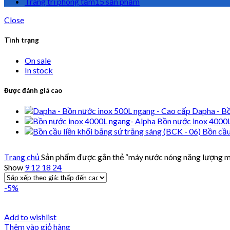
Trang trí phòng tắm
15 sản phẩm
Close
Tình trạng
On sale
In stock
Được đánh giá cao
Dapha - Bồ
Bồn nước inox 4000
Bồn cầu
Trang chủ
Sản phẩm được gắn thẻ “máy nước nóng năng lượng mặ
Show
9
12
18
24
-5%
Add to wishlist
Thêm vào giỏ hàng