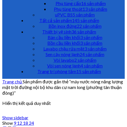
Phụ tùng cấp
16 sản phẩm
Phụ tùng thoát
13 sản phẩm
uPVC BS
5 sản phẩm
Tất cả sản phẩm
145 sản phẩm
Bồn inox đứng
22 sản phẩm
Thiết bị vệ sinh
36 sản phẩm
Bàn cầu liền khối
3 sản phẩm
Bồn cầu liền khối
3 sản phẩm
Lavabo chậu rửa mặt
3 sản phẩm
Sen cây nóng lạnh
24 sản phẩm
Vòi lavabo
2 sản phẩm
Vòi sen nóng lạnh
4 sản phẩm
Trang trí phòng tắm
15 sản phẩm
Trang chủ
Sản phẩm được gắn thẻ “máy nước nóng năng lượng
mặt trời đường nội bộ khu dân cư nam long (phường tân thuận
đông)”
Hiển thị kết quả duy nhất
Show sidebar
Show
9
12
18
24