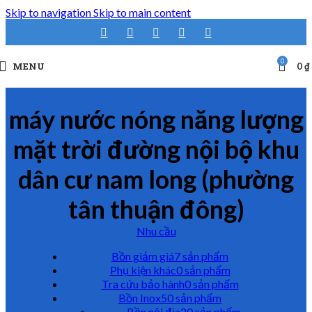
Skip to navigation
Skip to main content
0
MENU
0
₫
máy nước nóng năng lượng
mặt trời đường nội bộ khu
dân cư nam long (phường
tân thuận đông)
Nhu cầu
Bồn giảm giá
7 sản phẩm
Phụ kiện khác
0 sản phẩm
Tra cứu bảo hành
0 sản phẩm
Bồn Inox
50 sản phẩm
Bồn nội địa
20 sản phẩm