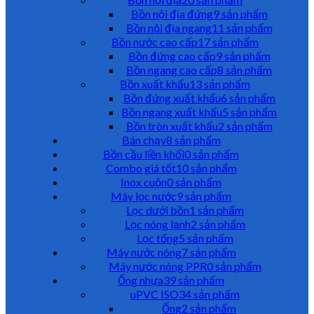
Bồn nội địa đứng
9 sản phẩm
Bồn nội địa ngang
11 sản phẩm
Bồn nước cao cấp
17 sản phẩm
Bồn đứng cao cấp
9 sản phẩm
Bồn ngang cao cấp
8 sản phẩm
Bồn xuất khẩu
13 sản phẩm
Bồn đứng xuất khẩu
6 sản phẩm
Bồn ngang xuất khẩu
5 sản phẩm
Bồn tròn xuất khẩu
2 sản phẩm
Bán chạy
8 sản phẩm
Bồn cầu liền khối
0 sản phẩm
Combo giá tốt
10 sản phẩm
Inox cuộn
0 sản phẩm
Máy lọc nước
9 sản phẩm
Lọc dưới bồn
1 sản phẩm
Lọc nóng lạnh
2 sản phẩm
Lọc tổng
5 sản phẩm
Máy nước nóng
7 sản phẩm
Máy nước nóng PPR
0 sản phẩm
Ống nhựa
39 sản phẩm
uPVC ISO
34 sản phẩm
Ống
2 sản phẩm