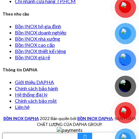
Chi nhánh cửa hàng TP.HCM
Theo nhu cầu
Bồn INOX hộ gia đình
Bồn INOX doanh nghiệp
Bồn INOX nhà xưởng
Bồn INOX cao cấp
Bồn INOX thiết kế riêng
Bồn INOX giá rẻ
Thông tin DAPHA
Giới thiệu DAPHA
Chính sách bảo hành
Hệ thống đại lý
Chính sách bảo mật
Liên hệ
BỒN INOX DAPHA
2022 Bản quyền bởi
BỒN INOX DAPHA
. SẢN PHẨM
CHẤT LƯỢNG CỦA DAPHA GROUP.