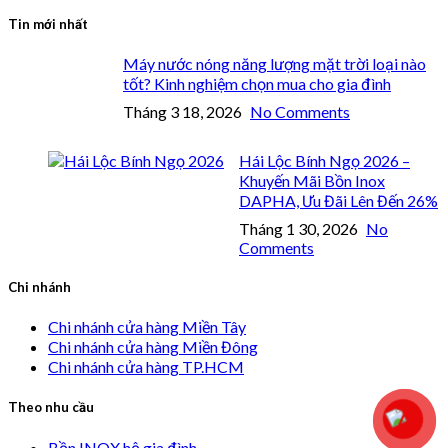
Tin mới nhất
Máy nước nóng năng lượng mặt trời loại nào
tốt? Kinh nghiệm chọn mua cho gia đình
Tháng 3 18, 2026
No Comments
Hái Lộc Bính Ngọ 2026 –
Khuyến Mãi Bồn Inox
DAPHA, Ưu Đãi Lên Đến 26%
Tháng 1 30, 2026
No
Comments
Chi nhánh
Chi nhánh cửa hàng Miền Tây
Chi nhánh cửa hàng Miền Đông
Chi nhánh cửa hàng TP.HCM
Theo nhu cầu
Bồn INOX hộ gia đình