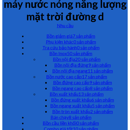
máy nước nóng năng lượng
mặt trời đường d
Nhu cầu
Bồn giảm giá
7 sản phẩm
Phụ kiện khác
0 sản phẩm
Tra cứu bảo hành
0 sản phẩm
Bồn Inox
50 sản phẩm
Bồn nội địa
20 sản phẩm
Bồn nội địa đứng
9 sản phẩm
Bồn nội địa ngang
11 sản phẩm
Bồn nước cao cấp
17 sản phẩm
Bồn đứng cao cấp
9 sản phẩm
Bồn ngang cao cấp
8 sản phẩm
Bồn xuất khẩu
13 sản phẩm
Bồn đứng xuất khẩu
6 sản phẩm
Bồn ngang xuất khẩu
5 sản phẩm
Bồn tròn xuất khẩu
2 sản phẩm
Bán chạy
8 sản phẩm
Bồn cầu liền khối
0 sản phẩm
Combo giá tốt
10 sản phẩm