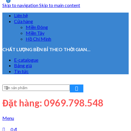
0
Skip to navigation
Skip to main content
Liên hệ
Cửa hàng
Miền Đông
Miền Tây
Hồ Chí Minh
CHẤT LƯỢNG BỀN BỈ THEO THỜI GIAN…
E-catalogue
Bảng giá
Tin tức
Đặt hàng: 0969.798.548
Menu
0
₫