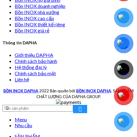
Bồn INOX doanh nghiệp
Bồn INOX nhà xưởng
Bồn INOX cao cấp
Bồn INOX thiết kế riêng
Bồn INOX giá rẻ
Thông tin DAPHA
Giới thiệu DAPHA
Chính sách bảo hành
Hệ thống đại lý
Chính sách bảo mật
Liên hệ
BỒN INOX DAPHA
2022 Bản quyền bởi
BỒN INOX DAPHA
. SẢN PHẨM
CHẤT LƯỢNG CỦA DAPHA GROUP.
Menu
Nhu cầu
SẢN PHẨM