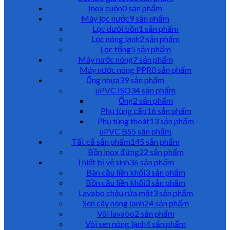
Inox cuộn
0 sản phẩm
Máy lọc nước
9 sản phẩm
Lọc dưới bồn
1 sản phẩm
Lọc nóng lạnh
2 sản phẩm
Lọc tổng
5 sản phẩm
Máy nước nóng
7 sản phẩm
Máy nước nóng PPR
0 sản phẩm
Ống nhựa
39 sản phẩm
uPVC ISO
34 sản phẩm
Ống
2 sản phẩm
Phụ tùng cấp
16 sản phẩm
Phụ tùng thoát
13 sản phẩm
uPVC BS
5 sản phẩm
Tất cả sản phẩm
145 sản phẩm
Bồn inox đứng
22 sản phẩm
Thiết bị vệ sinh
36 sản phẩm
Bàn cầu liền khối
3 sản phẩm
Bồn cầu liền khối
3 sản phẩm
Lavabo chậu rửa mặt
3 sản phẩm
Sen cây nóng lạnh
24 sản phẩm
Vòi lavabo
2 sản phẩm
Vòi sen nóng lạnh
4 sản phẩm