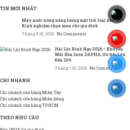
TIN MỚI NHẤT
Máy nước nóng năng lượng mặt trời loại nào tốt?
Kinh nghiệm chọn mua cho gia đình
Tháng 3 18, 2026
No Comments
Hái Lộc Bính Ngọ 2026 – Khuyến
Mãi Bồn Inox DAPHA, Ưu Đãi Lên
Đến 26%
Tháng 1 30, 2026
No Comments
CHI NHÁNH
Chi nhánh cửa hàng Miền Tây
Chi nhánh cửa hàng Miền Đông
Chi nhánh cửa hàng TP.HCM
THEO NHU CẦU
Bồn INOX hộ gia đình