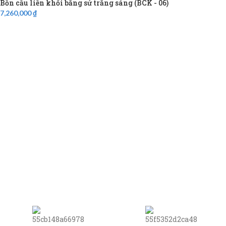
Bồn cầu liền khối bằng sứ trắng sáng (BCK - 06)
7,260,000
₫