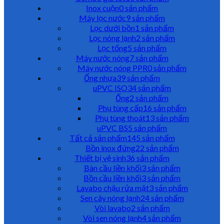
Inox cuộn
0 sản phẩm
Máy lọc nước
9 sản phẩm
Lọc dưới bồn
1 sản phẩm
Lọc nóng lạnh
2 sản phẩm
Lọc tổng
5 sản phẩm
Máy nước nóng
7 sản phẩm
Máy nước nóng PPR
0 sản phẩm
Ống nhựa
39 sản phẩm
uPVC ISO
34 sản phẩm
Ống
2 sản phẩm
Phụ tùng cấp
16 sản phẩm
Phụ tùng thoát
13 sản phẩm
uPVC BS
5 sản phẩm
Tất cả sản phẩm
145 sản phẩm
Bồn inox đứng
22 sản phẩm
Thiết bị vệ sinh
36 sản phẩm
Bàn cầu liền khối
3 sản phẩm
Bồn cầu liền khối
3 sản phẩm
Lavabo chậu rửa mặt
3 sản phẩm
Sen cây nóng lạnh
24 sản phẩm
Vòi lavabo
2 sản phẩm
Vòi sen nóng lạnh
4 sản phẩm