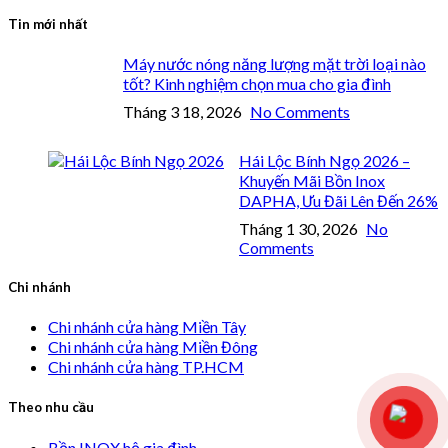
Tin mới nhất
Máy nước nóng năng lượng mặt trời loại nào
tốt? Kinh nghiệm chọn mua cho gia đình
Tháng 3 18, 2026
No Comments
Hái Lộc Bính Ngọ 2026 –
Khuyến Mãi Bồn Inox
DAPHA, Ưu Đãi Lên Đến 26%
Tháng 1 30, 2026
No
Comments
Chi nhánh
Chi nhánh cửa hàng Miền Tây
Chi nhánh cửa hàng Miền Đông
Chi nhánh cửa hàng TP.HCM
Theo nhu cầu
Bồn INOX hộ gia đình