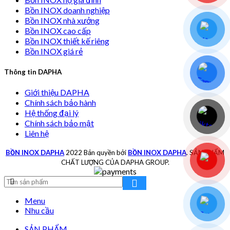
Bồn INOX doanh nghiệp
Bồn INOX nhà xưởng
Bồn INOX cao cấp
Bồn INOX thiết kế riêng
Bồn INOX giá rẻ
Thông tin DAPHA
Giới thiệu DAPHA
Chính sách bảo hành
Hệ thống đại lý
Chính sách bảo mật
Liên hệ
BỒN INOX DAPHA
2022 Bản quyền bởi
BỒN INOX DAPHA
. SẢN PHẨM
CHẤT LƯỢNG CỦA DAPHA GROUP.
Menu
Nhu cầu
SẢN PHẨM