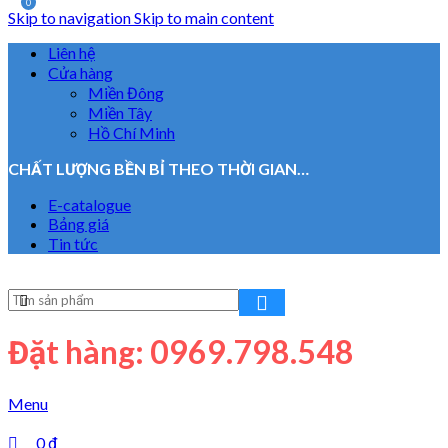
0
Skip to navigation
Skip to main content
Liên hệ
Cửa hàng
Miền Đông
Miền Tây
Hồ Chí Minh
CHẤT LƯỢNG BỀN BỈ THEO THỜI GIAN…
E-catalogue
Bảng giá
Tin tức
Đặt hàng: 0969.798.548
Menu
0
₫