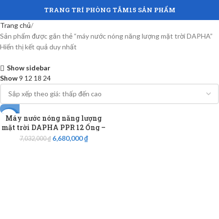
TRANG TRÍ PHÒNG TẮM
15 SẢN PHẨM
Trang chủ
Sản phẩm được gắn thẻ “máy nước nóng năng lượng mặt trời DAPHA”
Hiển thị kết quả duy nhất
Show sidebar
Show
9
12
18
24
Máy nước nóng năng lượng
-5%
mặt trời DAPHA PPR 12 Ống –
Bình 130L
6,680,000
₫
7,032,000
₫