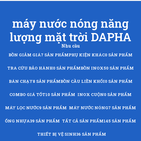
máy nước nóng năng
lượng mặt trời DAPHA
Nhu cầu
BỒN GIẢM GIÁ
7 SẢN PHẨM
PHỤ KIỆN KHÁC
0 SẢN PHẨM
TRA CỨU BẢO HÀNH
0 SẢN PHẨM
BỒN INOX
50 SẢN PHẨM
BÁN CHẠY
8 SẢN PHẨM
BỒN CẦU LIỀN KHỐI
0 SẢN PHẨM
COMBO GIÁ TỐT
10 SẢN PHẨM
INOX CUỘN
0 SẢN PHẨM
MÁY LỌC NƯỚC
9 SẢN PHẨM
MÁY NƯỚC NÓNG
7 SẢN PHẨM
ỐNG NHỰA
39 SẢN PHẨM
TẤT CẢ SẢN PHẨM
145 SẢN PHẨM
THIẾT BỊ VỆ SINH
36 SẢN PHẨM