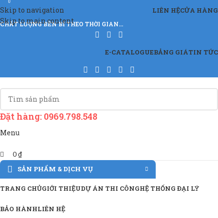
0
Skip to navigation
LIÊN HỆ
CỬA HÀNG
Skip to main content
CHẤT LƯỢNG BỀN BỈ THEO THỜI GIAN…
E-CATALOGUE
BẢNG GIÁ
TIN TỨC
Đặt hàng: 0969.798.548
Menu
0
₫
SẢN PHẨM & DỊCH VỤ
TRANG CHỦ
GIỚI THIỆU
DỰ ÁN THI CÔNG
HỆ THỐNG ĐẠI LÝ
BẢO HÀNH
LIÊN HỆ