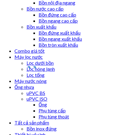
Bồn nội địa ngang
Bồn nước cao cấp
Bồn đứng cao cấp
Bồn ngang cao cấp
Bồn xuất khẩu
Bồn đứng xuất khẩu
Bồn ngang xuất khẩu
Bồn tròn xuất khẩu
Combo giá tốt
Máy lọc nước
Lọc dưới bồn
Lọc nóng lạnh
Lọc tổng
Máy nước nóng
Ống nhựa
uPVC BS
uPVC ISO
Ống
Phụ tùng cấp
Phụ tùng thoát
Tất cả sản phẩm
Bồn inox đứng
Thiết bị vệ sinh