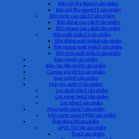
Bồn nội địa đứng
9 sản phẩm
Bồn nội địa ngang
11 sản phẩm
Bồn nước cao cấp
17 sản phẩm
Bồn đứng cao cấp
9 sản phẩm
Bồn ngang cao cấp
8 sản phẩm
Bồn xuất khẩu
13 sản phẩm
Bồn đứng xuất khẩu
6 sản phẩm
Bồn ngang xuất khẩu
5 sản phẩm
Bồn tròn xuất khẩu
2 sản phẩm
Bán chạy
8 sản phẩm
Bồn cầu liền khối
0 sản phẩm
Combo giá tốt
10 sản phẩm
Inox cuộn
0 sản phẩm
Máy lọc nước
9 sản phẩm
Lọc dưới bồn
1 sản phẩm
Lọc nóng lạnh
2 sản phẩm
Lọc tổng
5 sản phẩm
Máy nước nóng
7 sản phẩm
Máy nước nóng PPR
0 sản phẩm
Ống nhựa
39 sản phẩm
uPVC ISO
34 sản phẩm
Ống
2 sản phẩm