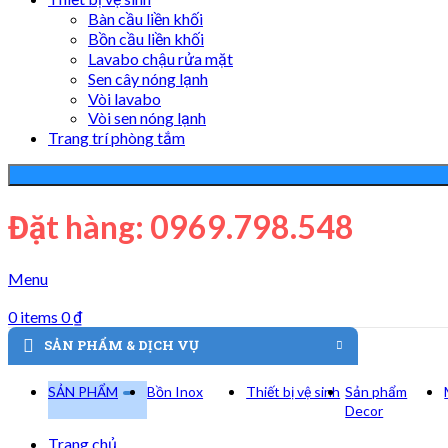
Bàn cầu liền khối
Bồn cầu liền khối
Lavabo chậu rửa mặt
Sen cây nóng lạnh
Vòi lavabo
Vòi sen nóng lạnh
Trang trí phòng tắm
Đặt hàng: 0969.798.548
Menu
0
items
0
₫
SẢN PHẨM & DỊCH VỤ
SẢN PHẨM
Bồn Inox
Thiết bị vệ sinh
Sản phẩm
Decor
Trang chủ