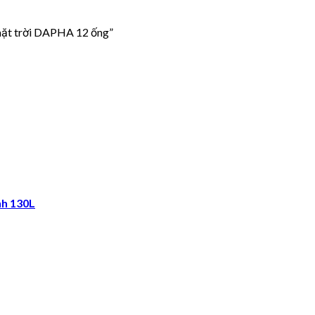
mặt trời DAPHA 12 ống”
nh 130L