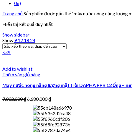
Trang chủ
Sản phẩm được gắn thẻ “máy nước nóng năng lượng 
Hiển thị kết quả duy nhất
Show sidebar
Show
9
12
18
24
-5%
Add to wishlist
Thêm vào giỏ hàng
Máy nước nóng năng lượng mặt trời DAPHA PPR 12 Ống – Bì
7,032,000
₫
6,680,000
₫