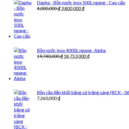
Dapha - Bồn nước inox 500L ngang - Cao cấp
4,000,000
₫
3,800,000
₫
Bồn nước inox 4000L ngang- Alpha
19,740,000
₫
18,753,000
₫
Bồn cầu liền khối bằng sứ trắng sáng (BCK - 0
7,260,000
₫