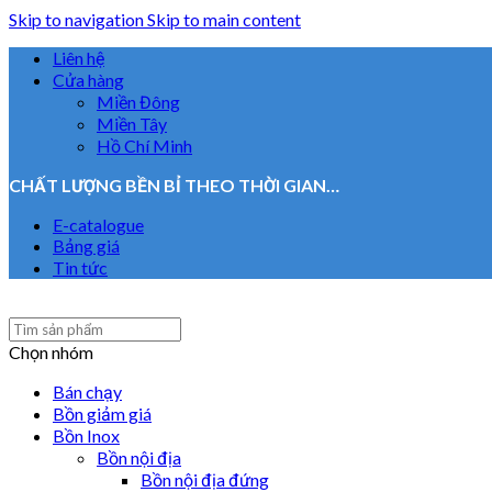
Skip to navigation
Skip to main content
Liên hệ
Cửa hàng
Miền Đông
Miền Tây
Hồ Chí Minh
CHẤT LƯỢNG BỀN BỈ THEO THỜI GIAN…
E-catalogue
Bảng giá
Tin tức
Chọn nhóm
Bán chạy
Bồn giảm giá
Bồn Inox
Bồn nội địa
Bồn nội địa đứng