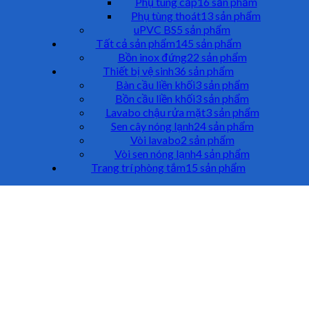
Phụ tùng cấp
16 sản phẩm
Phụ tùng thoát
13 sản phẩm
uPVC BS
5 sản phẩm
Tất cả sản phẩm
145 sản phẩm
Bồn inox đứng
22 sản phẩm
Thiết bị vệ sinh
36 sản phẩm
Bàn cầu liền khối
3 sản phẩm
Bồn cầu liền khối
3 sản phẩm
Lavabo chậu rửa mặt
3 sản phẩm
Sen cây nóng lạnh
24 sản phẩm
Vòi lavabo
2 sản phẩm
Vòi sen nóng lạnh
4 sản phẩm
Trang trí phòng tắm
15 sản phẩm