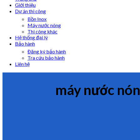
Giới thiệu
Dự án thi công
Bồn Inox
Máy nước nóng
Thi công khác
Hệ thống đại lý
Bảo hành
Đăng ký bảo hành
Tra cứu bảo hành
Liên hệ
máy nước nón