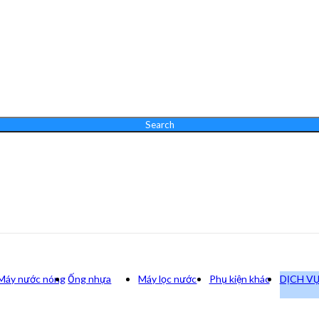
Search
Máy nước nóng
Ống nhựa
Máy lọc nước
Phụ kiện khác
DỊCH V