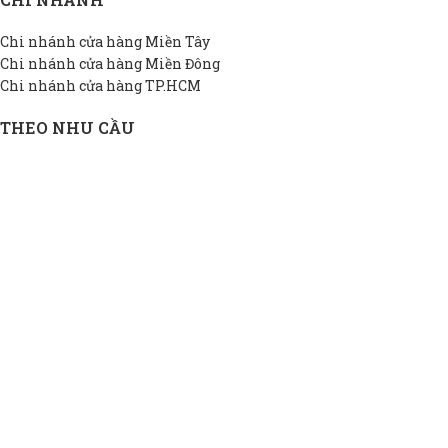
Chi nhánh cửa hàng Miền Tây
Chi nhánh cửa hàng Miền Đông
Chi nhánh cửa hàng TP.HCM
THEO NHU CẦU
Bồn INOX hộ gia đình
Bồn INOX doanh nghiệp
Bồn INOX nhà xưởng
Bồn INOX cao cấp
Bồn INOX thiết kế riêng
Bồn INOX giá rẻ
THÔNG TIN DAPHA
Giới thiệu DAPHA
Chính sách bảo hành
Hệ thống đại lý
Chính sách bảo mật