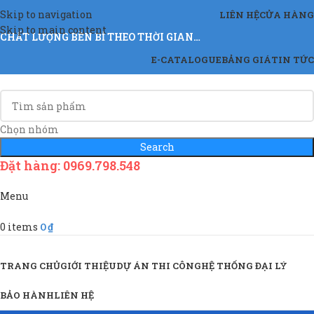
Skip to navigation
LIÊN HỆ
CỬA HÀNG
Skip to main content
CHẤT LƯỢNG BỀN BỈ THEO THỜI GIAN…
E-CATALOGUE
BẢNG GIÁ
TIN TỨC
Chọn nhóm
Search
Đặt hàng: 0969.798.548
Menu
0
items
0
₫
Sản Phẩm & Dịch Vụ
TRANG CHỦ
GIỚI THIỆU
DỰ ÁN THI CÔNG
HỆ THỐNG ĐẠI LÝ
BẢO HÀNH
LIÊN HỆ