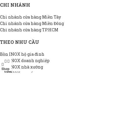
CHI NHÁNH
Chi nhánh cửa hàng Miền Tây
Chi nhánh cửa hàng Miền Đông
Chi nhánh cửa hàng TP.HCM
THEO NHU CẦU
Bồn INOX hộ gia đình
Bồn INOX doanh nghiệp
Bồn INOX nhà xưởng
Shop
Hotline
Đại lý
Bồn INOX cao cấp
Bồn INOX thiết kế riêng
Bồn INOX giá rẻ
THÔNG TIN DAPHA
Giới thiệu DAPHA
Chính sách bảo hành
Hệ thống đại lý
Chính sách bảo mật