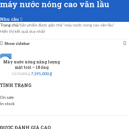
máy nước nóng cao văn lầu
Nhu cầu
Trang chủ
Sản phẩm được gắn thẻ “máy nước nóng cao văn lầu”
Hiển thị kết quả duy nhất
Show sidebar
Máy nước nóng năng lượng
-5%
mặt trời – 18 ống
7,195,000
₫
7,574,000
₫
TÌNH TRẠNG
On sale
In stock
ĐƯỢC ĐÁNH GIÁ CAO