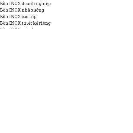
Bồn INOX doanh nghiệp
Bồn INOX nhà xưởng
Bồn INOX cao cấp
Bồn INOX thiết kế riêng
Bồn INOX giá rẻ
THÔNG TIN DAPHA
Giới thiệu DAPHA
Chính sách bảo hành
Hệ thống đại lý
Chính sách bảo mật
Liên hệ
BỒN INOX DAPHA
2022 Bản quyền bởi
BỒN INOX DAPHA
. SẢN PHẨM CHẤT
LƯỢNG CỦA DAPHA GROUP.
Shop
Hotline