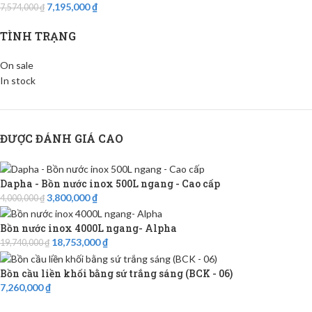
7,195,000
₫
7,574,000
₫
TÌNH TRẠNG
On sale
In stock
ĐƯỢC ĐÁNH GIÁ CAO
Dapha - Bồn nước inox 500L ngang - Cao cấp
3,800,000
₫
4,000,000
₫
Bồn nước inox 4000L ngang- Alpha
18,753,000
₫
19,740,000
₫
Bồn cầu liền khối bằng sứ trắng sáng (BCK - 06)
7,260,000
₫