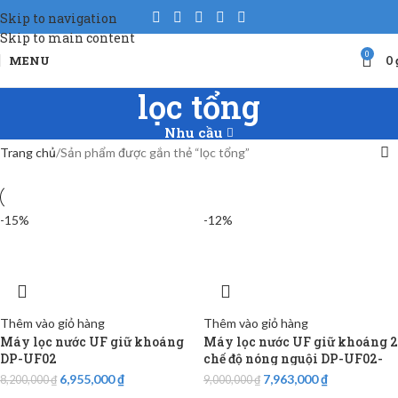
Skip to navigation
Skip to main content
0
MENU
0
lọc tổng
Nhu cầu
Trang chủ
Sản phẩm được gắn thẻ “lọc tổng”
-15%
-12%
Thêm vào giỏ hàng
Thêm vào giỏ hàng
Máy lọc nước UF giữ khoáng
Máy lọc nước UF giữ khoáng 2
DP-UF02
chế độ nóng nguội DP-UF02-
HN
6,955,000
₫
7,963,000
₫
8,200,000
₫
9,000,000
₫