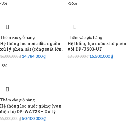
-8%
-16%
Thêm vào giỏ hàng
Thêm vào giỏ hàng
Hệ thống lọc nước đầu nguồn
Hệ thống lọc nước khử phèn
xử lý phèn, sắt (công suất lớn,
vôi DP-US03-UF
van tay) DP-WM23
14,784,000
₫
15,500,000
₫
16,000,000
₫
18,500,000
₫
-8%
Thêm vào giỏ hàng
Hệ thống lọc nước giếng (van
điện tử) DP-WAT23 – Xử lý
phèn, sắt,…
50,400,000
₫
55,000,000
₫