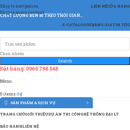
Skip to navigation
LIÊN HỆ
CỬA HÀNG
Skip to main content
CHẤT LƯỢNG BỀN BỈ THEO THỜI GIAN…
E-CATALOGUE
BẢNG GIÁ
TIN TỨC
Chọn nhóm
Search
Đặt hàng: 0969.798.548
Menu
0
items
0
₫
SẢN PHẨM & DỊCH VỤ
TRANG CHỦ
GIỚI THIỆU
DỰ ÁN THI CÔNG
HỆ THỐNG ĐẠI LÝ
BẢO HÀNH
LIÊN HỆ