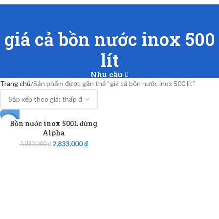
giá cả bồn nước inox 500
lít
Nhu cầu
Trang chủ
Sản phẩm được gắn thẻ “giá cả bồn nước inox 500 lít”
Bồn nước inox 500L đứng
-5%
Alpha
2,833,000
₫
2,982,000
₫