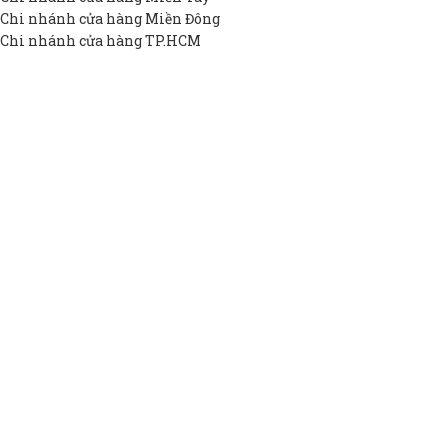
Chi nhánh cửa hàng Miền Đông
Chi nhánh cửa hàng TP.HCM
THEO NHU CẦU
Bồn INOX hộ gia đình
Bồn INOX doanh nghiệp
Bồn INOX nhà xưởng
Bồn INOX cao cấp
Bồn INOX thiết kế riêng
Bồn INOX giá rẻ
THÔNG TIN DAPHA
Giới thiệu DAPHA
Chính sách bảo hành
Hệ thống đại lý
Chính sách bảo mật
Liên hệ
BỒN INOX DAPHA
2022 Bản quyền bởi
BỒN INOX DAPHA
. SẢN PHẨM CHẤT