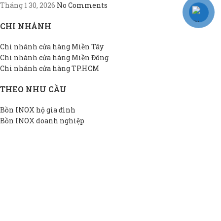
Tháng 1 30, 2026
No Comments
CHI NHÁNH
Chi nhánh cửa hàng Miền Tây
Chi nhánh cửa hàng Miền Đông
Chi nhánh cửa hàng TP.HCM
THEO NHU CẦU
Bồn INOX hộ gia đình
Bồn INOX doanh nghiệp
Bồn INOX nhà xưởng
Bồn INOX cao cấp
Bồn INOX thiết kế riêng
Bồn INOX giá rẻ
THÔNG TIN DAPHA
Giới thiệu DAPHA
Chính sách bảo hành