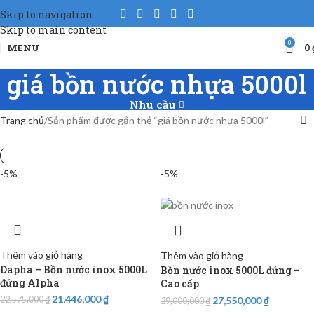
Skip to navigation
Skip to main content
0
MENU
0
giá bồn nước nhựa 5000l
Nhu cầu
Trang chủ
Sản phẩm được gắn thẻ “giá bồn nước nhựa 5000l”
-5%
-5%
Thêm vào giỏ hàng
Thêm vào giỏ hàng
Dapha – Bồn nước inox 5000L
Bồn nước inox 5000L đứng –
đứng Alpha
Cao cấp
21,446,000
₫
27,550,000
₫
22,575,000
₫
29,000,000
₫