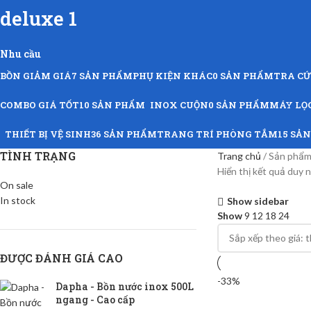
deluxe 1
Nhu cầu
BỒN GIẢM GIÁ
7 SẢN PHẨM
PHỤ KIỆN KHÁC
0 SẢN PHẨM
TRA C
COMBO GIÁ TỐT
10 SẢN PHẨM
INOX CUỘN
0 SẢN PHẨM
MÁY LỌ
THIẾT BỊ VỆ SINH
36 SẢN PHẨM
TRANG TRÍ PHÒNG TẮM
15 SẢ
TÌNH TRẠNG
Trang chủ
Sản phẩm 
Hiển thị kết quả duy 
On sale
In stock
Show sidebar
Show
9
12
18
24
ĐƯỢC ĐÁNH GIÁ CAO
-33%
Dapha - Bồn nước inox 500L
ngang - Cao cấp