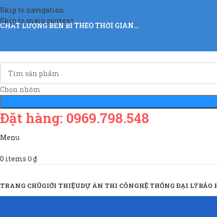
Skip to navigation
Skip to main content
CHẤT LƯỢNG BỀN BỈ THEO THỜI GIAN…
Chọn nhóm
Đặt hàng: 0969.798.548
Menu
0
items
0
₫
Sản Phẩm & Dịch Vụ
TRANG CHỦ
GIỚI THIỆU
DỰ ÁN THI CÔNG
HỆ THỐNG ĐẠI LÝ
BẢO