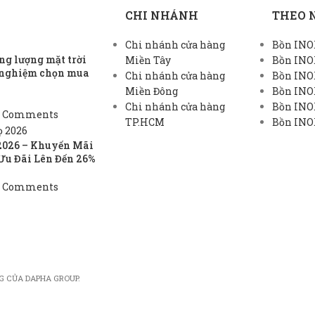
CHI NHÁNH
THEO 
Chi nhánh cửa hàng
Bồn INOX
g lượng mặt trời
Miền Tây
Bồn INO
h nghiệm chọn mua
Chi nhánh cửa hàng
Bồn INO
Miền Đông
Bồn INO
Chi nhánh cửa hàng
Bồn INOX
 Comments
TP.HCM
Bồn INOX
2026 – Khuyến Mãi
Ưu Đãi Lên Đến 26%
 Comments
G CỦA DAPHA GROUP.