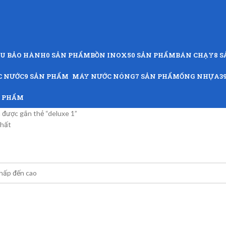
ỨU BẢO HÀNH
0 SẢN PHẨM
BỒN INOX
50 SẢN PHẨM
BÁN CHẠY
8 
C NƯỚC
9 SẢN PHẨM
MÁY NƯỚC NÓNG
7 SẢN PHẨM
ỐNG NHỰA
3
N PHẨM
được gắn thẻ “deluxe 1”
nhất