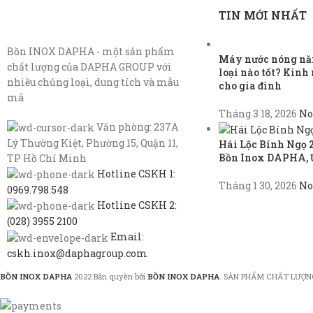
TIN MỚI NHẤT
Bồn INOX DAPHA - một sản phẩm
Máy nước nóng năn
chất lượng của DAPHA GROUP với
loại nào tốt? Kin
nhiều chủng loại, dung tích và mẫu
cho gia đình
mã
Tháng 3 18, 2026
No
Văn phòng: 237A
Lý Thường Kiệt, Phường 15, Quận 11,
Hái Lộc Bính Ngọ 
Bồn Inox DAPHA, 
TP Hồ Chí Minh
Hotline CSKH 1:
Tháng 1 30, 2026
No
0969.798.548
Hotline CSKH 2:
(028) 3955 2100
Email:
cskh.inox@daphagroup.com
BỒN INOX DAPHA
2022 Bản quyền bởi
BỒN INOX DAPHA
. SẢN PHẨM CHẤT LƯỢN