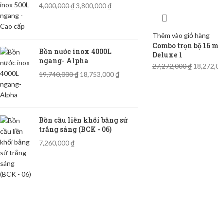
4,000,000
₫
3,800,000
₫
Thêm vào giỏ hàng
Combo trọn bộ 16 mó
Bồn nước inox 4000L
Deluxe 1
ngang- Alpha
27,272,000
₫
18,272
19,740,000
₫
18,753,000
₫
Bồn cầu liền khối bằng sứ
trắng sáng (BCK - 06)
7,260,000
₫