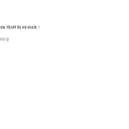
n thiết bị vệ sinh –
,000
₫