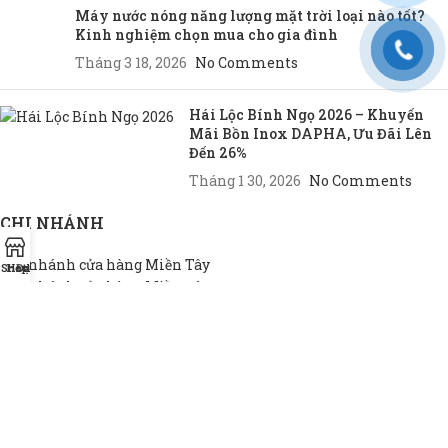
Máy nước nóng năng lượng mặt trời loại nào tốt?
Kinh nghiệm chọn mua cho gia đình
Tháng 3 18, 2026
No Comments
Hái Lộc Bính Ngọ 2026 – Khuyến
Mãi Bồn Inox DAPHA, Ưu Đãi Lên
Đến 26%
Tháng 1 30, 2026
No Comments
CHI NHÁNH
Chi nhánh cửa hàng Miền Tây
Shop
Hotline
Đại lý
Chi nhánh cửa hàng Miền Đông
Chi nhánh cửa hàng TP.HCM
THEO NHU CẦU
Bồn INOX hộ gia đình
Bồn INOX doanh nghiệp
Bồn INOX nhà xưởng