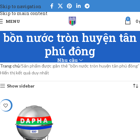
Skip to navigation
Skip to main content
0
MENU
0
bồn nước tròn huyện tân
phú đông
Nhu cầu
Trang chủ
Sản phẩm được gắn thẻ “bồn nước tròn huyện tân phú đông”
Hiển thị kết quả duy nhất
Show sidebar
-38%