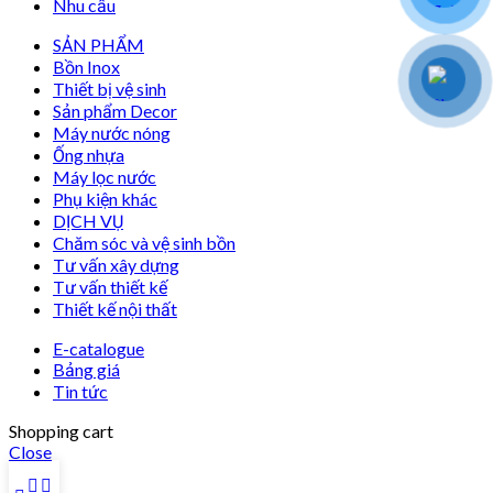
Nhu cầu
SẢN PHẨM
Bồn Inox
Thiết bị vệ sinh
Sản phẩm Decor
Máy nước nóng
Ống nhựa
Máy lọc nước
Phụ kiện khác
DỊCH VỤ
Chăm sóc và vệ sinh bồn
Tư vấn xây dựng
Tư vấn thiết kế
Thiết kế nội thất
E-catalogue
Bảng giá
Tin tức
Shopping cart
Close