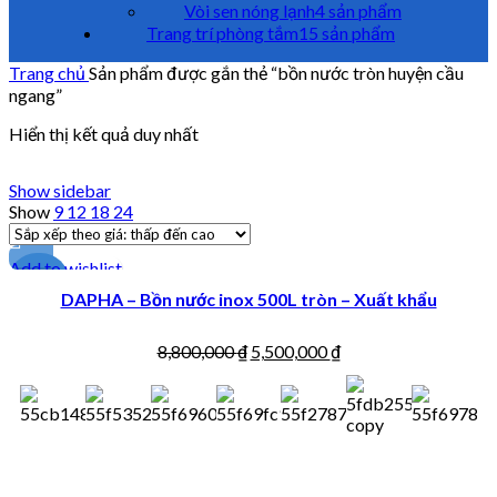
Vòi sen nóng lạnh
4 sản phẩm
Trang trí phòng tắm
15 sản phẩm
Trang chủ
Sản phẩm được gắn thẻ “bồn nước tròn huyện cầu
ngang”
Hiển thị kết quả duy nhất
Show sidebar
Show
9
12
18
24
Add to wishlist
-38%
DAPHA – Bồn nước inox 500L tròn – Xuất khẩu
8,800,000
₫
5,500,000
₫