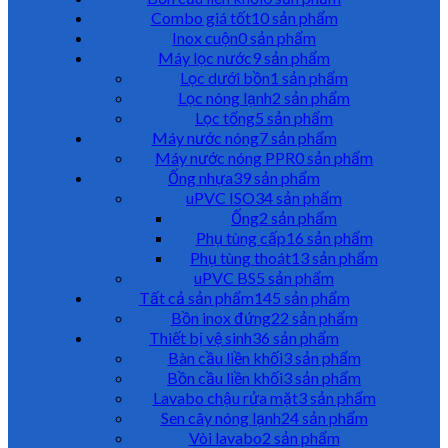
Combo giá tốt
10 sản phẩm
Inox cuộn
0 sản phẩm
Máy lọc nước
9 sản phẩm
Lọc dưới bồn
1 sản phẩm
Lọc nóng lạnh
2 sản phẩm
Lọc tổng
5 sản phẩm
Máy nước nóng
7 sản phẩm
Máy nước nóng PPR
0 sản phẩm
Ống nhựa
39 sản phẩm
uPVC ISO
34 sản phẩm
Ống
2 sản phẩm
Phụ tùng cấp
16 sản phẩm
Phụ tùng thoát
13 sản phẩm
uPVC BS
5 sản phẩm
Tất cả sản phẩm
145 sản phẩm
Bồn inox đứng
22 sản phẩm
Thiết bị vệ sinh
36 sản phẩm
Bàn cầu liền khối
3 sản phẩm
Bồn cầu liền khối
3 sản phẩm
Lavabo chậu rửa mặt
3 sản phẩm
Sen cây nóng lạnh
24 sản phẩm
Vòi lavabo
2 sản phẩm