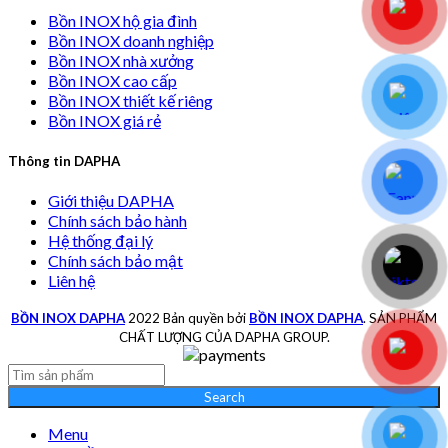
Bồn INOX hộ gia đình
Bồn INOX doanh nghiệp
Bồn INOX nhà xưởng
Bồn INOX cao cấp
Bồn INOX thiết kế riêng
Bồn INOX giá rẻ
Thông tin DAPHA
Giới thiệu DAPHA
Chính sách bảo hành
Hệ thống đại lý
Chính sách bảo mật
Liên hệ
BỒN INOX DAPHA
2022 Bản quyền bởi
BỒN INOX DAPHA
. SẢN PHẨM
CHẤT LƯỢNG CỦA DAPHA GROUP.
Search
Menu