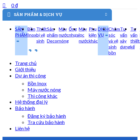
0
₫
SẢN PHẨM & DỊCH VỤ
SẢN
Bồn
Thiết
Sản
Máy
Ống
Máy
Phụ
DỊCH
Chăm
Tư
Tư
PHẨM
Inox
bị vệ
phẩm
nước
nhựa
lọc
kiện
VỤ
sóc
vấn
vấn
sinh
Decor
nóng
nước
khác
và vệ
xây
thiết
sinh
dựng
kế
bồn
Trang chủ
Giới thiệu
Dự án thi công
Bồn Inox
Máy nước nóng
Thi công khác
Hệ thống đại lý
Bảo hành
Đăng ký bảo hành
Tra cứu bảo hành
Liên hệ