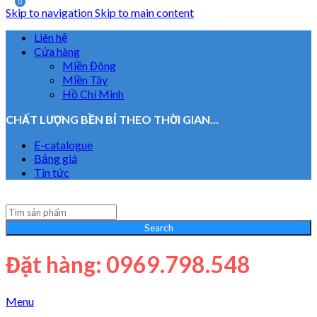
0
Skip to navigation
Skip to main content
Liên hệ
Cửa hàng
Miền Đông
Miền Tây
Hồ Chí Minh
CHẤT LƯỢNG BỀN BỈ THEO THỜI GIAN…
E-catalogue
Bảng giá
Tin tức
Search
Đặt hàng: 0969.798.548
Menu