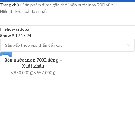
Trang chủ
Sản phẩm được gắn thẻ “bồn nước inox 700l vũ tụ”
Hiển thị kết quả duy nhất
Show sidebar
Show
9
12
18
24
Bồn nước inox 700L đứng –
-5%
Xuất khẩu
5,850,000
₫
5,557,000
₫