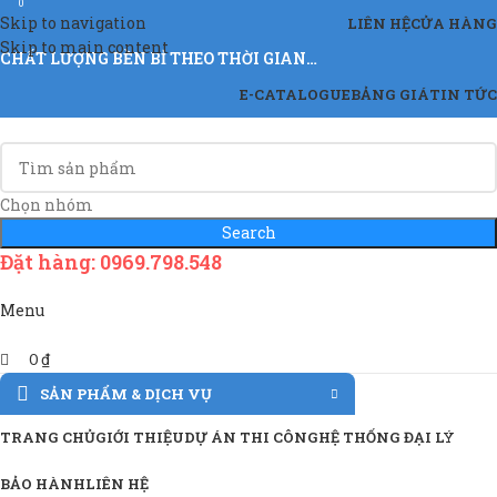
0
Skip to navigation
LIÊN HỆ
CỬA HÀNG
Skip to main content
CHẤT LƯỢNG BỀN BỈ THEO THỜI GIAN…
E-CATALOGUE
BẢNG GIÁ
TIN TỨC
Chọn nhóm
Search
Đặt hàng: 0969.798.548
Menu
0
₫
SẢN PHẨM & DỊCH VỤ
TRANG CHỦ
GIỚI THIỆU
DỰ ÁN THI CÔNG
HỆ THỐNG ĐẠI LÝ
BẢO HÀNH
LIÊN HỆ