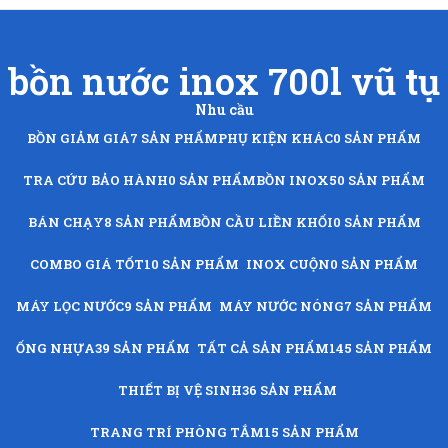
bồn nước inox 700l vũ tụ
Nhu cầu
BỒN GIẢM GIÁ
7 SẢN PHẨM
PHỤ KIỆN KHÁC
0 SẢN PHẨM
TRA CỨU BẢO HÀNH
0 SẢN PHẨM
BỒN INOX
50 SẢN PHẨM
BÁN CHẠY
8 SẢN PHẨM
BỒN CẦU LIỀN KHỐI
0 SẢN PHẨM
COMBO GIÁ TỐT
10 SẢN PHẨM
INOX CUỘN
0 SẢN PHẨM
MÁY LỌC NƯỚC
9 SẢN PHẨM
MÁY NƯỚC NÓNG
7 SẢN PHẨM
ỐNG NHỰA
39 SẢN PHẨM
TẤT CẢ SẢN PHẨM
145 SẢN PHẨM
THIẾT BỊ VỆ SINH
36 SẢN PHẨM
TRANG TRÍ PHÒNG TẮM
15 SẢN PHẨM