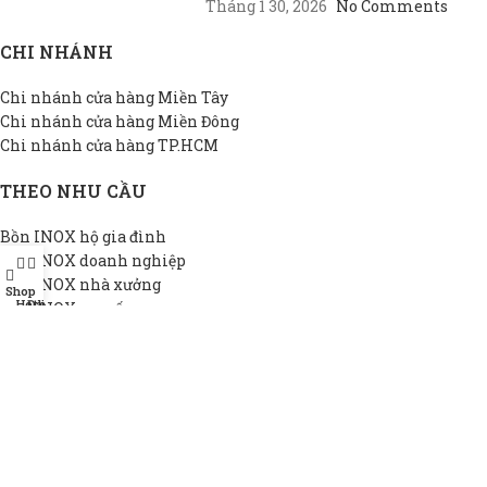
Tháng 1 30, 2026
No Comments
CHI NHÁNH
Chi nhánh cửa hàng Miền Tây
Chi nhánh cửa hàng Miền Đông
Chi nhánh cửa hàng TP.HCM
THEO NHU CẦU
Bồn INOX hộ gia đình
Bồn INOX doanh nghiệp
Bồn INOX nhà xưởng
Shop
Hotline
Đại lý
Bồn INOX cao cấp
Bồn INOX thiết kế riêng
Bồn INOX giá rẻ
THÔNG TIN DAPHA
Giới thiệu DAPHA
Chính sách bảo hành