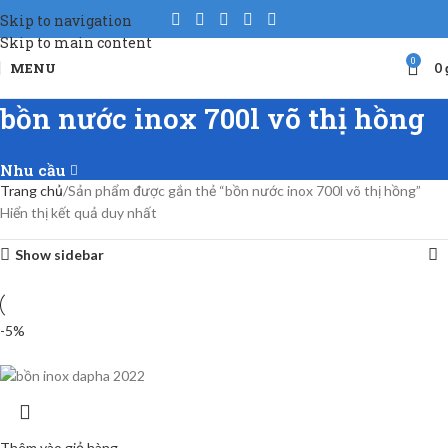
Skip to navigation
Skip to main content
0
MENU
0
bồn nước inox 700l võ thị hồng
Nhu cầu
Trang chủ
Sản phẩm được gắn thẻ “bồn nước inox 700l võ thị hồng”
Hiển thị kết quả duy nhất
Show sidebar
-5%
Thêm vào giỏ hàng