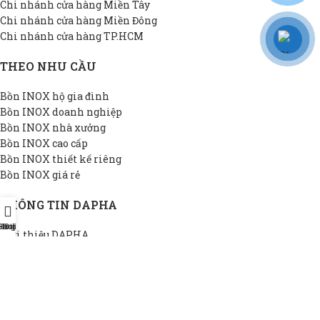
Chi nhánh cửa hàng Miền Tây
Chi nhánh cửa hàng Miền Đông
Chi nhánh cửa hàng TP.HCM
THEO NHU CẦU
Bồn INOX hộ gia đình
Bồn INOX doanh nghiệp
Bồn INOX nhà xưởng
Bồn INOX cao cấp
Bồn INOX thiết kế riêng
Bồn INOX giá rẻ
THÔNG TIN DAPHA
Shop
Hotline
Đại lý
Giới thiệu DAPHA
Chính sách bảo hành
Hệ thống đại lý
Chính sách bảo mật
Liên hệ
BỒN INOX DAPHA
2022 Bản quyền bởi
BỒN INOX DAPHA
. SẢN PHẨM CHẤT