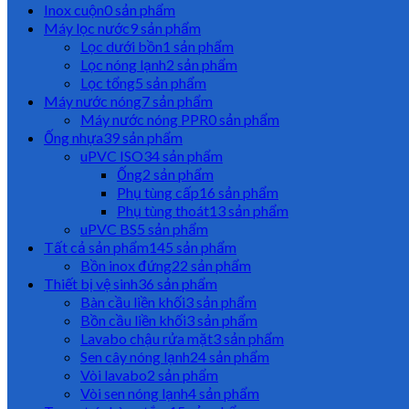
Inox cuộn
0 sản phẩm
Máy lọc nước
9 sản phẩm
Lọc dưới bồn
1 sản phẩm
Lọc nóng lạnh
2 sản phẩm
Lọc tổng
5 sản phẩm
Máy nước nóng
7 sản phẩm
Máy nước nóng PPR
0 sản phẩm
Ống nhựa
39 sản phẩm
uPVC ISO
34 sản phẩm
Ống
2 sản phẩm
Phụ tùng cấp
16 sản phẩm
Phụ tùng thoát
13 sản phẩm
uPVC BS
5 sản phẩm
Tất cả sản phẩm
145 sản phẩm
Bồn inox đứng
22 sản phẩm
Thiết bị vệ sinh
36 sản phẩm
Bàn cầu liền khối
3 sản phẩm
Bồn cầu liền khối
3 sản phẩm
Lavabo chậu rửa mặt
3 sản phẩm
Sen cây nóng lạnh
24 sản phẩm
Vòi lavabo
2 sản phẩm
Vòi sen nóng lạnh
4 sản phẩm