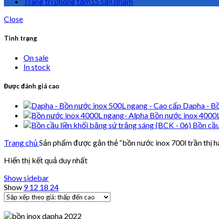
Trang trí phòng tắm
15 sản phẩm
Close
Tình trạng
On sale
In stock
Được đánh giá cao
Dapha - Bồ
Bồn nước inox 4000
Bồn cầu
Trang chủ
Sản phẩm được gắn thẻ “bồn nước inox 700l trần thị h
Hiển thị kết quả duy nhất
Show sidebar
Show
9
12
18
24