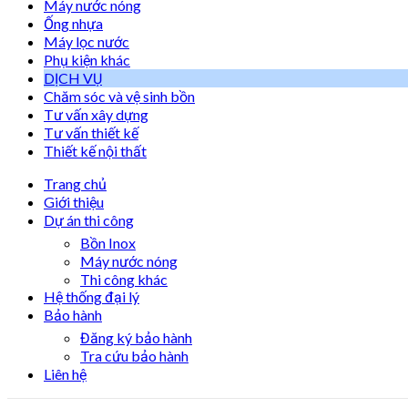
Máy nước nóng
Ống nhựa
Máy lọc nước
Phụ kiện khác
DỊCH VỤ
Chăm sóc và vệ sinh bồn
Tư vấn xây dựng
Tư vấn thiết kế
Thiết kế nội thất
Trang chủ
Giới thiệu
Dự án thi công
Bồn Inox
Máy nước nóng
Thi công khác
Hệ thống đại lý
Bảo hành
Đăng ký bảo hành
Tra cứu bảo hành
Liên hệ