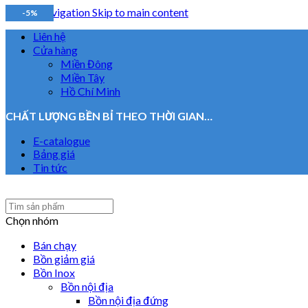
Skip to navigation
Skip to main content
-5%
Liên hệ
Cửa hàng
Miền Đông
Miền Tây
Hồ Chí Minh
CHẤT LƯỢNG BỀN BỈ THEO THỜI GIAN…
E-catalogue
Bảng giá
Tin tức
Chọn nhóm
Bán chạy
Bồn giảm giá
Bồn Inox
Bồn nội địa
Bồn nội địa đứng