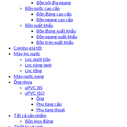
Bồn nội địa ngang
Bồn nước cao cấp
Bồn đứng cao cấp
Bồn ngang cao cấp
Bồn xuất khẩu
Bồn đứng xuất khẩu
Bồn ngang xuất khẩu
Bồn tròn xuất khẩu
Combo giá tốt
Máy lọc nước
Lọc dưới bồn
Lọc nóng lạnh
Lọc tổng
Máy nước nóng
Ống nhựa
uPVC BS
uPVC ISO
Ống
Phụ tùng cấp
Phụ tùng thoát
Tất cả sản phẩm
Bồn inox đứng
Thiết bị vệ sinh