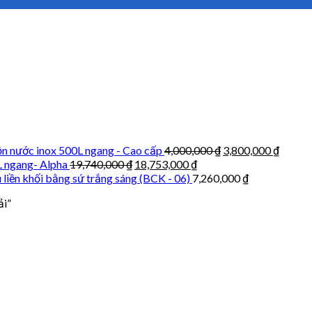
n nước inox 500L ngang - Cao cấp
4,000,000
₫
3,800,000
₫
L ngang- Alpha
19,740,000
₫
18,753,000
₫
 liền khối bằng sứ trắng sáng (BCK - 06)
7,260,000
₫
ải”