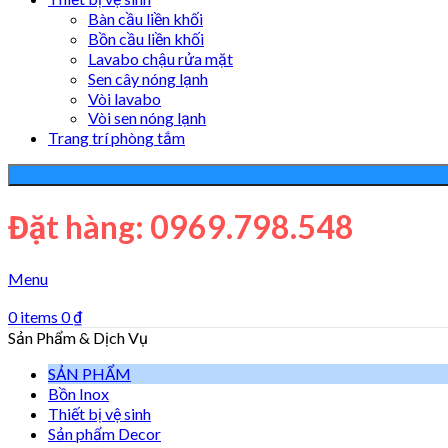
Bàn cầu liền khối
Bồn cầu liền khối
Lavabo chậu rửa mặt
Sen cây nóng lạnh
Vòi lavabo
Vòi sen nóng lạnh
Trang trí phòng tắm
Đặt hàng: 0969.798.548
Menu
0
items
0
₫
Sản Phẩm & Dịch Vụ
SẢN PHẨM
Bồn Inox
Thiết bị vệ sinh
Sản phẩm Decor