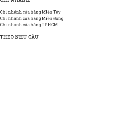
Chi nhánh cửa hàng Miền Tây
Chi nhánh cửa hàng Miền Đông
Chi nhánh cửa hàng TP.HCM
THEO NHU CẦU
Bồn INOX hộ gia đình
Bồn INOX doanh nghiệp
Bồn INOX nhà xưởng
Bồn INOX cao cấp
Bồn INOX thiết kế riêng
Bồn INOX giá rẻ
THÔNG TIN DAPHA
Giới thiệu DAPHA
Chính sách bảo hành
Hệ thống đại lý
Chính sách bảo mật