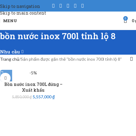
Skip to navigation
Skip to main content
0
MENU
0
bồn nước inox 700l tỉnh lộ 8
Nhu cầu
Trang chủ
Sản phẩm được gắn thẻ “bồn nước inox 700l tỉnh lộ 8”
-5%
Bồn nước inox 700L đứng –
Xuất khẩu
5,557,000
₫
5,850,000
₫