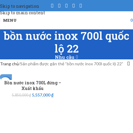
Skip to navigation
Skip to main content
MENU
bồn nước inox 700l quốc
lộ 22
Nhu cầu
Trang chủ
Sản phẩm được gắn thẻ “bồn nước inox 700l quốc lộ 22”
Bồn nước inox 700L đứng –
-5%
Xuất khẩu
5,557,000
₫
5,850,000
₫