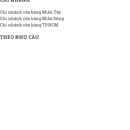
Chi nhánh cửa hàng Miền Tây
Chi nhánh cửa hàng Miền Đông
Chi nhánh cửa hàng TP.HCM
THEO NHU CẦU
Bồn INOX hộ gia đình
Bồn INOX doanh nghiệp
Bồn INOX nhà xưởng
Bồn INOX cao cấp
Bồn INOX thiết kế riêng
Bồn INOX giá rẻ
THÔNG TIN DAPHA
Giới thiệu DAPHA
Chính sách bảo hành
Hệ thống đại lý
Chính sách bảo mật