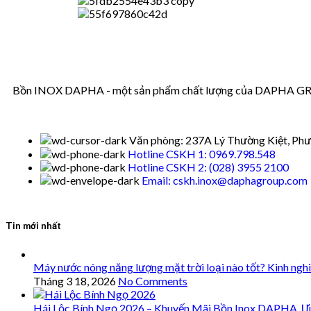
Bồn INOX DAPHA - một sản phẩm chất lượng của DAPHA GROUP
Văn phòng: 237A Lý Thường Kiệt, Phư
Hotline CSKH 1: 0969.798.548
Hotline CSKH 2: (028) 3955 2100
Email: cskh.inox@daphagroup.com
Tin mới nhất
Máy nước nóng năng lượng mặt trời loại nào tốt? Kinh ngh
Tháng 3 18, 2026
No Comments
Hái Lộc Bính Ngọ 2026 – Khuyến Mãi Bồn Inox DAPHA, Ư