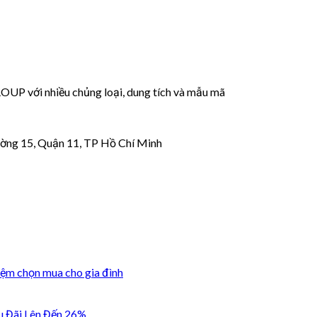
 với nhiều chủng loại, dung tích và mẫu mã
ờng 15, Quận 11, TP Hồ Chí Minh
iệm chọn mua cho gia đình
u Đãi Lên Đến 26%