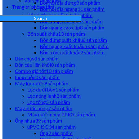
Vòi sen nóng lạnh
Bồn nội địa đứng
9 sản phẩm
Trang trí phòng tắm
Bồn nội địa ngang
11 sản phẩm
Bồn nước cao cấp
17 sản phẩm
Search
Bồn đứng cao cấp
9 sản phẩm
Bồn ngang cao cấp
8 sản phẩm
Bồn xuất khẩu
13 sản phẩm
Bồn đứng xuất khẩu
6 sản phẩm
Bồn ngang xuất khẩu
5 sản phẩm
Bồn tròn xuất khẩu
2 sản phẩm
Bán chạy
8 sản phẩm
Bồn cầu liền khối
0 sản phẩm
Combo giá tốt
10 sản phẩm
Inox cuộn
0 sản phẩm
Máy lọc nước
9 sản phẩm
Lọc dưới bồn
1 sản phẩm
Lọc nóng lạnh
2 sản phẩm
Lọc tổng
5 sản phẩm
Máy nước nóng
7 sản phẩm
Máy nước nóng PPR
0 sản phẩm
Ống nhựa
39 sản phẩm
uPVC ISO
34 sản phẩm
Ống
2 sản phẩm