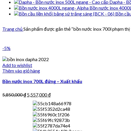
Dapha - Bồ
Bồn nước inox 4000
Bồn cầu
Trang chủ
Sản phẩm được gắn thẻ “bồn nước inox 700l phạm thị
-5%
Add to wishlist
Thêm vào giỏ hàng
Bồn nước inox 700L đứng – Xuất khẩu
5,850,000
₫
5,557,000
₫