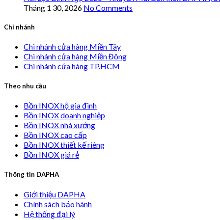
Tháng 1 30, 2026
No Comments
Chi nhánh
Chi nhánh cửa hàng Miền Tây
Chi nhánh cửa hàng Miền Đông
Chi nhánh cửa hàng TP.HCM
Theo nhu cầu
Bồn INOX hộ gia đình
Bồn INOX doanh nghiệp
Bồn INOX nhà xưởng
Bồn INOX cao cấp
Bồn INOX thiết kế riêng
Bồn INOX giá rẻ
Thông tin DAPHA
Giới thiệu DAPHA
Chính sách bảo hành
Hệ thống đại lý