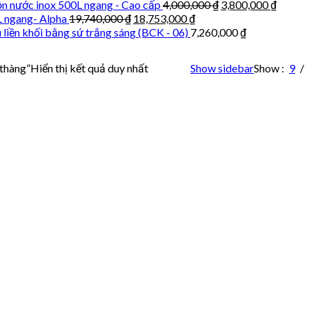
n nước inox 500L ngang - Cao cấp
4,000,000
₫
3,800,000
₫
L ngang- Alpha
19,740,000
₫
18,753,000
₫
 liền khối bằng sứ trắng sáng (BCK - 06)
7,260,000
₫
 thàng”
Hiển thị kết quả duy nhất
Show sidebar
Show
9