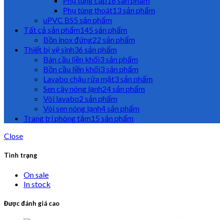
Phụ tùng cấp
16 sản phẩm
Phụ tùng thoát
13 sản phẩm
uPVC BS
5 sản phẩm
Tất cả sản phẩm
145 sản phẩm
Bồn inox đứng
22 sản phẩm
Thiết bị vệ sinh
36 sản phẩm
Bàn cầu liền khối
3 sản phẩm
Bồn cầu liền khối
3 sản phẩm
Lavabo chậu rửa mặt
3 sản phẩm
Sen cây nóng lạnh
24 sản phẩm
Vòi lavabo
2 sản phẩm
Vòi sen nóng lạnh
4 sản phẩm
Trang trí phòng tắm
15 sản phẩm
Close
Tình trạng
On sale
In stock
Được đánh giá cao