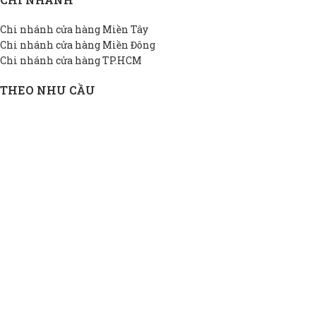
Chi nhánh cửa hàng Miền Tây
Chi nhánh cửa hàng Miền Đông
Chi nhánh cửa hàng TP.HCM
THEO NHU CẦU
Bồn INOX hộ gia đình
Bồn INOX doanh nghiệp
Bồn INOX nhà xưởng
Bồn INOX cao cấp
Bồn INOX thiết kế riêng
Bồn INOX giá rẻ
THÔNG TIN DAPHA
Giới thiệu DAPHA
Chính sách bảo hành
Hệ thống đại lý
Chính sách bảo mật