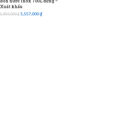
Bồn nước inox 700L đứng –
Xuất khẩu
5,557,000
₫
5,850,000
₫