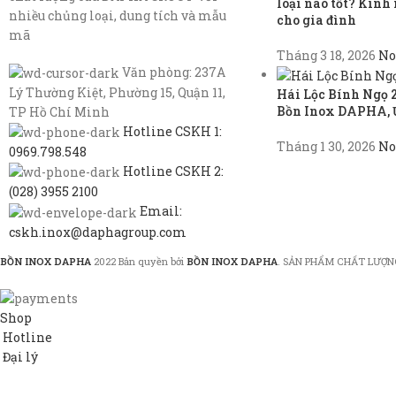
loại nào tốt? Kin
nhiều chủng loại, dung tích và mẫu
cho gia đình
mã
Tháng 3 18, 2026
No
Văn phòng: 237A
Lý Thường Kiệt, Phường 15, Quận 11,
Hái Lộc Bính Ngọ 
Bồn Inox DAPHA, 
TP Hồ Chí Minh
Hotline CSKH 1:
Tháng 1 30, 2026
No
0969.798.548
Hotline CSKH 2:
(028) 3955 2100
Email:
cskh.inox@daphagroup.com
BỒN INOX DAPHA
2022 Bản quyền bởi
BỒN INOX DAPHA
. SẢN PHẨM CHẤT LƯỢN
Shop
Hotline
Đại lý