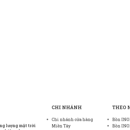
CHI NHÁNH
THEO 
Chi nhánh cửa hàng
Bồn INOX
g lượng mặt trời
Miền Tây
Bồn INO