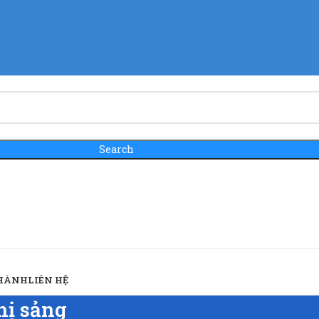
Search
 HÀNH
LIÊN HỆ
hị sảng