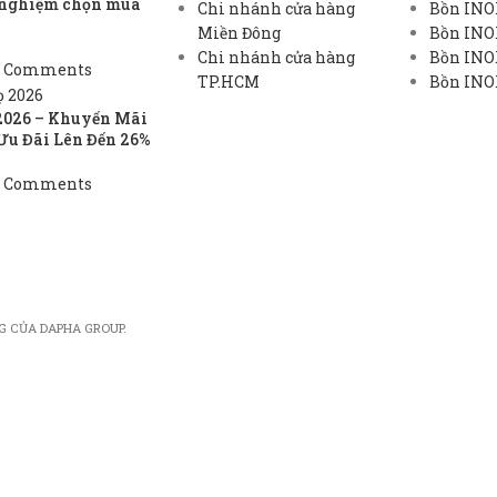
h nghiệm chọn mua
Chi nhánh cửa hàng
Bồn INO
Miền Đông
Bồn INO
Chi nhánh cửa hàng
Bồn INOX
 Comments
TP.HCM
Bồn INOX
2026 – Khuyến Mãi
Ưu Đãi Lên Đến 26%
 Comments
G CỦA DAPHA GROUP.