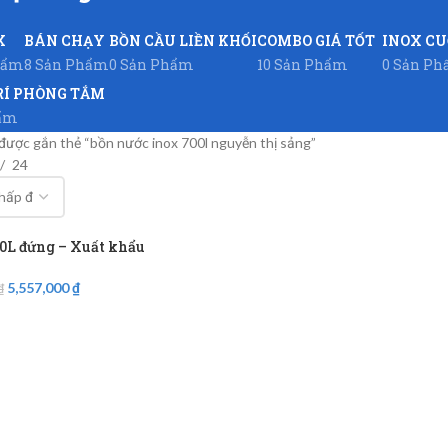
X
BÁN CHẠY
BỒN CẦU LIỀN KHỐI
COMBO GIÁ TỐT
INOX C
hẩm
8 Sản Phẩm
0 Sản Phẩm
10 Sản Phẩm
0 Sản P
RÍ PHÒNG TẮM
hẩm
ược gắn thẻ “bồn nước inox 700l nguyễn thị sảng”
24
0L đứng – Xuất khẩu
5,557,000
₫
₫