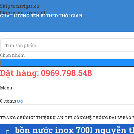
Skip to navigation
Skip to main content
CHẤT LƯỢNG BỀN BỈ THEO THỜI GIAN…
Chọn nhóm
Đặt hàng: 0969.798.548
Menu
0
items
0
₫
Sản Phẩm & Dịch Vụ
TRANG CHỦ
GIỚI THIỆU
DỰ ÁN THI CÔNG
HỆ THỐNG ĐẠI LÝ
BẢO
bồn nước inox 700l nguyễn t