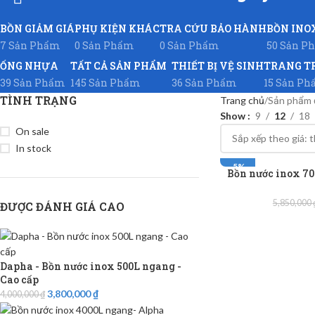
BỒN GIẢM GIÁ
PHỤ KIỆN KHÁC
TRA CỨU BẢO HÀNH
BỒN INO
7 Sản Phẩm
0 Sản Phẩm
0 Sản Phẩm
50 Sản P
ỐNG NHỰA
TẤT CẢ SẢN PHẨM
THIẾT BỊ VỆ SINH
TRANG T
39 Sản Phẩm
145 Sản Phẩm
36 Sản Phẩm
15 Sản P
TÌNH TRẠNG
Trang chủ
Sản phẩm đ
Show
9
12
18
On sale
In stock
-5%
Bồn nước inox 70
5,850,000
ĐƯỢC ĐÁNH GIÁ CAO
Dapha - Bồn nước inox 500L ngang -
Cao cấp
3,800,000
₫
4,000,000
₫