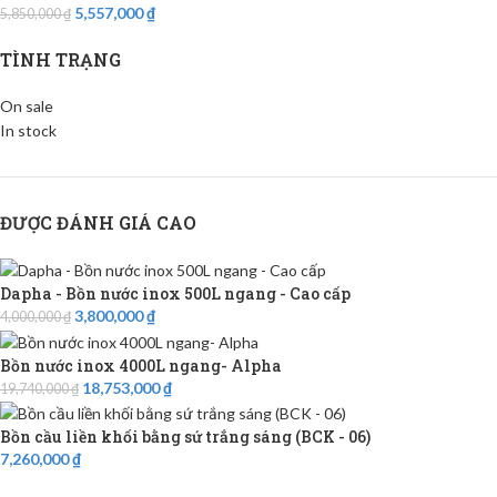
5,557,000
₫
5,850,000
₫
TÌNH TRẠNG
On sale
In stock
ĐƯỢC ĐÁNH GIÁ CAO
Dapha - Bồn nước inox 500L ngang - Cao cấp
3,800,000
₫
4,000,000
₫
Bồn nước inox 4000L ngang- Alpha
18,753,000
₫
19,740,000
₫
Bồn cầu liền khối bằng sứ trắng sáng (BCK - 06)
7,260,000
₫