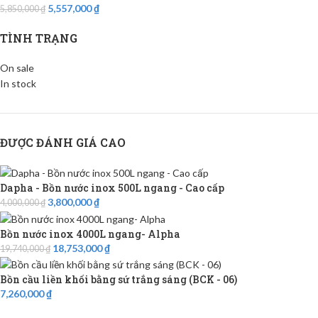
5,557,000
₫
5,850,000
₫
TÌNH TRẠNG
On sale
In stock
ĐƯỢC ĐÁNH GIÁ CAO
Dapha - Bồn nước inox 500L ngang - Cao cấp
3,800,000
₫
4,000,000
₫
Bồn nước inox 4000L ngang- Alpha
18,753,000
₫
19,740,000
₫
Bồn cầu liền khối bằng sứ trắng sáng (BCK - 06)
7,260,000
₫