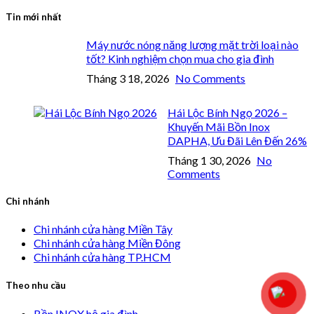
Tin mới nhất
Máy nước nóng năng lượng mặt trời loại nào
tốt? Kinh nghiệm chọn mua cho gia đình
Tháng 3 18, 2026
No Comments
Hái Lộc Bính Ngọ 2026 –
Khuyến Mãi Bồn Inox
DAPHA, Ưu Đãi Lên Đến 26%
Tháng 1 30, 2026
No
Comments
Chi nhánh
Chi nhánh cửa hàng Miền Tây
Chi nhánh cửa hàng Miền Đông
Chi nhánh cửa hàng TP.HCM
Theo nhu cầu
Bồn INOX hộ gia đình