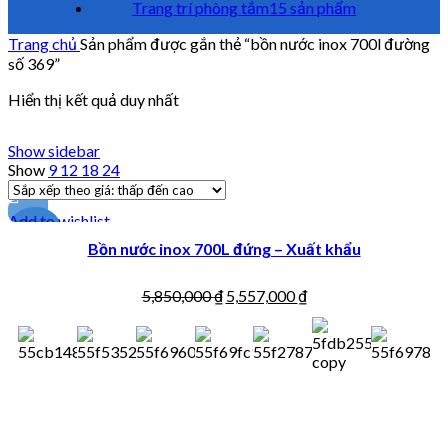
Trang trí phòng tắm
15 sản phẩm
Trang chủ
Sản phẩm được gắn thẻ “bồn nước inox 700l đường
số 369”
Hiển thị kết quả duy nhất
Show sidebar
Show
9
12
18
24
Add to wishlist
-5%
Bồn nước inox 700L đứng – Xuất khẩu
5,850,000
₫
5,557,000
₫