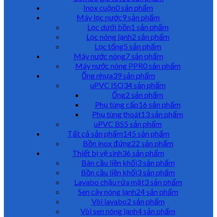
Inox cuộn
0 sản phẩm
Máy lọc nước
9 sản phẩm
Lọc dưới bồn
1 sản phẩm
Lọc nóng lạnh
2 sản phẩm
Lọc tổng
5 sản phẩm
Máy nước nóng
7 sản phẩm
Máy nước nóng PPR
0 sản phẩm
Ống nhựa
39 sản phẩm
uPVC ISO
34 sản phẩm
Ống
2 sản phẩm
Phụ tùng cấp
16 sản phẩm
Phụ tùng thoát
13 sản phẩm
uPVC BS
5 sản phẩm
Tất cả sản phẩm
145 sản phẩm
Bồn inox đứng
22 sản phẩm
Thiết bị vệ sinh
36 sản phẩm
Bàn cầu liền khối
3 sản phẩm
Bồn cầu liền khối
3 sản phẩm
Lavabo chậu rửa mặt
3 sản phẩm
Sen cây nóng lạnh
24 sản phẩm
Vòi lavabo
2 sản phẩm
Vòi sen nóng lạnh
4 sản phẩm