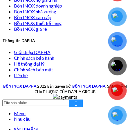
Bồn INOX doanh nghiệp
Bồn INOX nhà xưởng
Bồn INOX cao cấp
Bồn INOX thiết kế riêng
Bồn INOX giá rẻ
Thông tin DAPHA
Giới thiệu DAPHA
Chính sách bảo hành
Hệ thống đại lý
Chính sách bảo mật
Liên hệ
BỒN INOX DAPHA
2022 Bản quyền bởi
BỒN INOX DAPHA
. SẢN PHẨM
CHẤT LƯỢNG CỦA DAPHA GROUP.
Menu
Nhu cầu
SẢN PHẨM