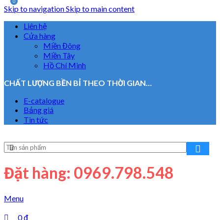
0
Skip to navigation
Skip to main content
Liên hệ
Cửa hàng
Miền Đông
Miền Tây
Hồ Chí Minh
CHẤT LƯỢNG BỀN BỈ THEO THỜI GIAN…
E-catalogue
Bảng giá
Tin tức
Đặt hàng: 0969.798.548
Menu
0
₫