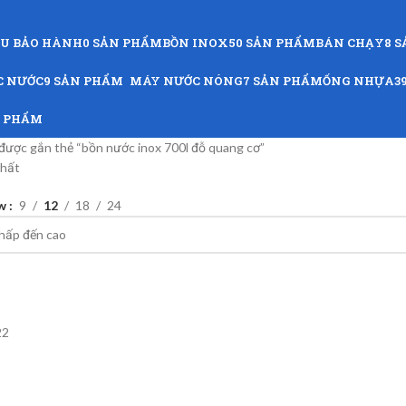
ỨU BẢO HÀNH
0 SẢN PHẨM
BỒN INOX
50 SẢN PHẨM
BÁN CHẠY
8 
C NƯỚC
9 SẢN PHẨM
MÁY NƯỚC NÓNG
7 SẢN PHẨM
ỐNG NHỰA
3
N PHẨM
ược gắn thẻ “bồn nước inox 700l đỗ quang cơ”
nhất
w
9
12
18
24