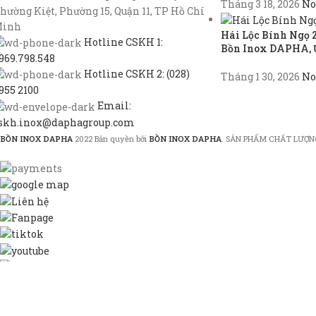
Tháng 3 18, 2026
No
hường Kiệt, Phường 15, Quận 11, TP Hồ Chí
inh
Hái Lộc Bính Ngọ 
Hotline CSKH 1:
Bồn Inox DAPHA, 
969.798.548
Hotline CSKH 2: (028)
Tháng 1 30, 2026
No
955 2100
Email:
skh.inox@daphagroup.com
BỒN INOX DAPHA
2022 Bản quyền bởi
BỒN INOX DAPHA
. SẢN PHẨM CHẤT LƯỢN
Shop
Hotline