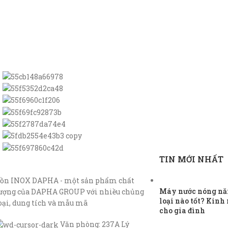
TIN MỚI NHẤT
ồn INOX DAPHA - một sản phẩm chất
Máy nước nóng năn
ượng của DAPHA GROUP với nhiều chủng
loại nào tốt? Kin
oại, dung tích và mẫu mã
cho gia đình
Văn phòng: 237A Lý