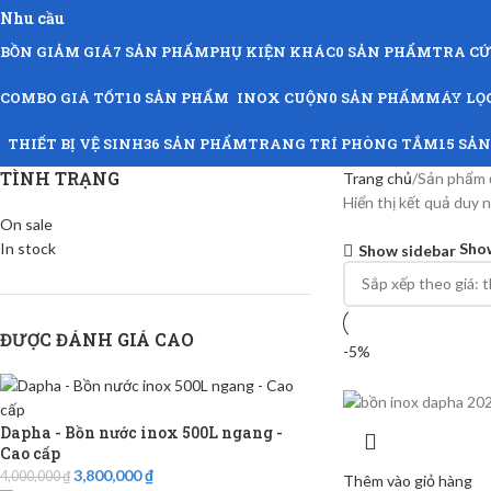
Nhu cầu
BỒN GIẢM GIÁ
7 SẢN PHẨM
PHỤ KIỆN KHÁC
0 SẢN PHẨM
TRA C
COMBO GIÁ TỐT
10 SẢN PHẨM
INOX CUỘN
0 SẢN PHẨM
MÁY LỌ
THIẾT BỊ VỆ SINH
36 SẢN PHẨM
TRANG TRÍ PHÒNG TẮM
15 SẢ
TÌNH TRẠNG
Trang chủ
Sản phẩm đ
Hiển thị kết quả duy 
On sale
In stock
Sho
Show sidebar
ĐƯỢC ĐÁNH GIÁ CAO
-5%
Dapha - Bồn nước inox 500L ngang -
Cao cấp
3,800,000
₫
4,000,000
₫
Thêm vào giỏ hàng