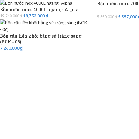
Bồn nước inox 700
Bồn nước inox 4000L ngang- Alpha
18,753,000
₫
19,740,000
₫
5,557,000
5,850,000
₫
Bồn cầu liền khối bằng sứ trắng sáng
(BCK - 06)
7,260,000
₫