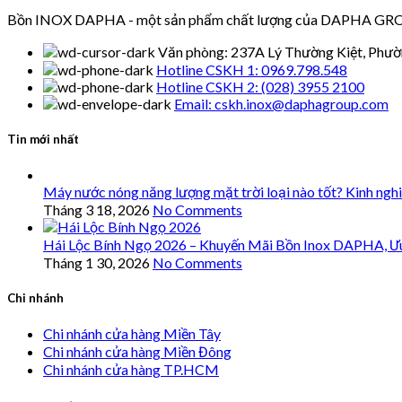
Bồn INOX DAPHA - một sản phẩm chất lượng của DAPHA GROUP 
Văn phòng: 237A Lý Thường Kiệt, Phườ
Hotline CSKH 1: 0969.798.548
Hotline CSKH 2: (028) 3955 2100
Email: cskh.inox@daphagroup.com
Tin mới nhất
Máy nước nóng năng lượng mặt trời loại nào tốt? Kinh ngh
Tháng 3 18, 2026
No Comments
Hái Lộc Bính Ngọ 2026 – Khuyến Mãi Bồn Inox DAPHA, Ư
Tháng 1 30, 2026
No Comments
Chi nhánh
Chi nhánh cửa hàng Miền Tây
Chi nhánh cửa hàng Miền Đông
Chi nhánh cửa hàng TP.HCM