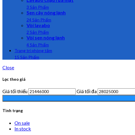
3 Sản Phẩm
Sen cây nóng lạnh
24 Sản Phẩm
Vòi lavabo
2 Sản Phẩm
Vòi sen nóng lạnh
4 Sản Phẩm
Trang trí phòng tắm
15 Sản Phẩm
Close
Lọc theo giá
Giá tối thiểu
Giá tối đa
Tình trạng
On sale
In stock