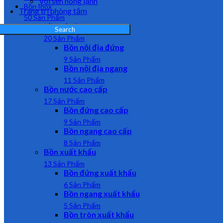
Vòi sen nóng lạnh
Bồn Inox
Trang trí phòng tắm
50 Sản Phẩm
Bồn nội địa
Search
20 Sản Phẩm
Bồn nội địa đứng
9 Sản Phẩm
Bồn nội địa ngang
11 Sản Phẩm
Bồn nước cao cấp
17 Sản Phẩm
Bồn đứng cao cấp
9 Sản Phẩm
Bồn ngang cao cấp
8 Sản Phẩm
Bồn xuất khẩu
13 Sản Phẩm
Bồn đứng xuất khẩu
6 Sản Phẩm
Bồn ngang xuất khẩu
5 Sản Phẩm
Bồn tròn xuất khẩu