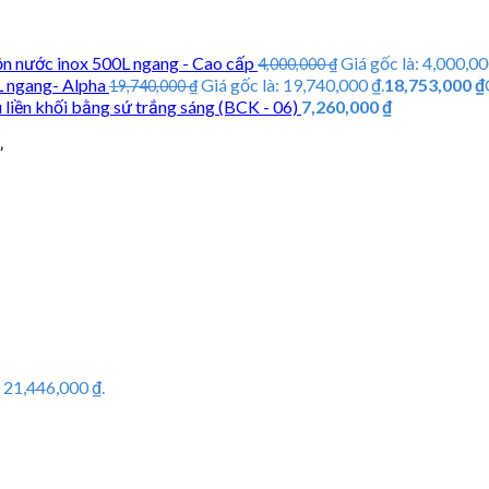
n nước inox 500L ngang - Cao cấp
Giá gốc là: 4,000,00
4,000,000
₫
L ngang- Alpha
Giá gốc là: 19,740,000 ₫.
18,753,000
₫
19,740,000
₫
 liền khối bằng sứ trắng sáng (BCK - 06)
7,260,000
₫
”
: 21,446,000 ₫.