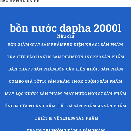
BẢO HÀNH
LIÊN HỆ
bồn nước dapha 2000l
Nhu cầu
BỒN GIẢM GIÁ
7 SẢN PHẨM
PHỤ KIỆN KHÁC
0 SẢN PHẨM
TRA CỨU BẢO HÀNH
0 SẢN PHẨM
BỒN INOX
50 SẢN PHẨM
BÁN CHẠY
8 SẢN PHẨM
BỒN CẦU LIỀN KHỐI
0 SẢN PHẨM
COMBO GIÁ TỐT
10 SẢN PHẨM
INOX CUỘN
0 SẢN PHẨM
MÁY LỌC NƯỚC
9 SẢN PHẨM
MÁY NƯỚC NÓNG
7 SẢN PHẨM
ỐNG NHỰA
39 SẢN PHẨM
TẤT CẢ SẢN PHẨM
145 SẢN PHẨM
THIẾT BỊ VỆ SINH
36 SẢN PHẨM
TRANG TRÍ PHÒNG TẮM
15 SẢN PHẨM