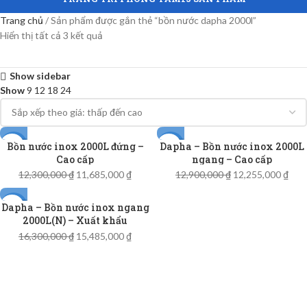
Trang chủ
Sản phẩm được gắn thẻ “bồn nước dapha 2000l”
Hiển thị tất cả 3 kết quả
Show sidebar
Show
9
12
18
24
Bồn nước inox 2000L đứng –
Dapha – Bồn nước inox 2000L
-5%
-5%
Cao cấp
ngang – Cao cấp
12,300,000
₫
11,685,000
₫
12,900,000
₫
12,255,000
₫
Dapha – Bồn nước inox ngang
-5%
2000L(N) – Xuất khẩu
16,300,000
₫
15,485,000
₫