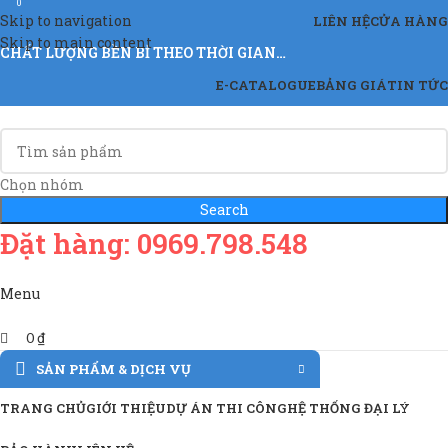
0
Skip to navigation
LIÊN HỆ
CỬA HÀNG
Skip to main content
CHẤT LƯỢNG BỀN BỈ THEO THỜI GIAN…
E-CATALOGUE
BẢNG GIÁ
TIN TỨC
Chọn nhóm
Search
Đặt hàng: 0969.798.548
Menu
0
₫
SẢN PHẨM & DỊCH VỤ
TRANG CHỦ
GIỚI THIỆU
DỰ ÁN THI CÔNG
HỆ THỐNG ĐẠI LÝ