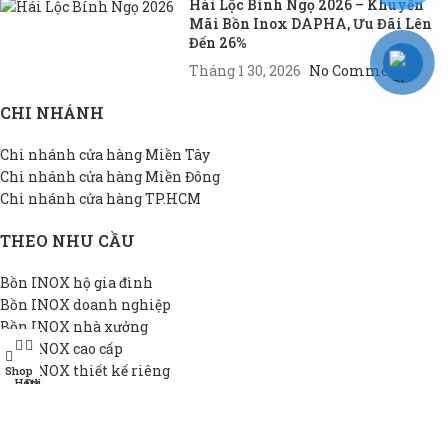
Hái Lộc Bính Ngọ 2026 – Khuyến
Mãi Bồn Inox DAPHA, Ưu Đãi Lên
Đến 26%
Tháng 1 30, 2026
No Comments
CHI NHÁNH
Chi nhánh cửa hàng Miền Tây
Chi nhánh cửa hàng Miền Đông
Chi nhánh cửa hàng TP.HCM
THEO NHU CẦU
Bồn INOX hộ gia đình
Bồn INOX doanh nghiệp
Bồn INOX nhà xưởng
Bồn INOX cao cấp
Bồn INOX thiết kế riêng
Shop
Hotline
Đại lý
Bồn INOX giá rẻ
THÔNG TIN DAPHA