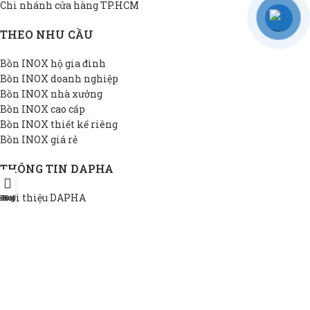
Chi nhánh cửa hàng TP.HCM
THEO NHU CẦU
Bồn INOX hộ gia đình
Bồn INOX doanh nghiệp
Bồn INOX nhà xưởng
Bồn INOX cao cấp
Bồn INOX thiết kế riêng
Bồn INOX giá rẻ
THÔNG TIN DAPHA
Giới thiệu DAPHA
Shop
Hotline
Đại lý
Chính sách bảo hành
Hệ thống đại lý
Chính sách bảo mật
Liên hệ
BỒN INOX DAPHA
2022 Bản quyền bởi
BỒN INOX DAPHA
. SẢN PHẨM CHẤT
LƯỢNG CỦA DAPHA GROUP.