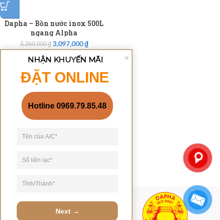
Dapha – Bồn nước inox 500L
ngang Alpha
3,097,000
₫
3,260,000
₫
NHẬN KHUYẾN MÃI
ĐẶT ONLINE
Hotline 0969.79.85.48
Next →