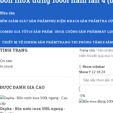
bồn inox đứng 1000l nam lân 4 (
Nhu cầu
BỒN GIẢM GIÁ
7 SẢN PHẨM
PHỤ KIỆN KHÁC
0 SẢN PHẨM
TRA C
COMBO GIÁ TỐT
10 SẢN PHẨM
INOX CUỘN
0 SẢN PHẨM
MÁY LỌ
THIẾT BỊ VỆ SINH
36 SẢN PHẨM
TRANG TRÍ PHÒNG TẮM
15 SẢ
TÌNH TRẠNG
Trang chủ
Sản phẩm 
Hiển thị kết quả duy 
On sale
In stock
Show sidebar
Show
9
12
18
24
ĐƯỢC ĐÁNH GIÁ CAO
-5%
Dapha - Bồn nước inox 500L ngang -