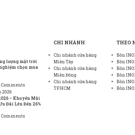
CHI NHÁNH
THEO 
Chi nhánh cửa hàng
Bồn INOX
g lượng mặt trời
Miền Tây
Bồn INO
h nghiệm chọn mua
Chi nhánh cửa hàng
Bồn INO
Miền Đông
Bồn INO
Chi nhánh cửa hàng
Bồn INOX
 Comments
TP.HCM
Bồn INOX
2026 – Khuyến Mãi
Ưu Đãi Lên Đến 26%
 Comments