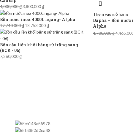
Cao cấp
4,000,000
₫
3,800,000
₫
Thêm vào giỏ hàng
Bồn nước inox 4000L ngang- Alpha
Dapha – Bồn nước 
19,740,000
₫
18,753,000
₫
Alpha
4,700,000
₫
4,465,00
Bồn cầu liền khối bằng sứ trắng sáng
(BCK - 06)
7,260,000
₫