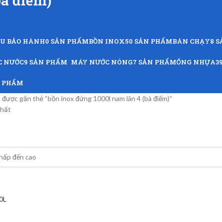
bà điểm)
ỨU BẢO HÀNH
0 SẢN PHẨM
BỒN INOX
50 SẢN PHẨM
BÁN CHẠY
8 
C NƯỚC
9 SẢN PHẨM
MÁY NƯỚC NÓNG
7 SẢN PHẨM
ỐNG NHỰA
3
N PHẨM
được gắn thẻ “bồn inox đứng 1000l nam lân 4 (bà điểm)”
nhất