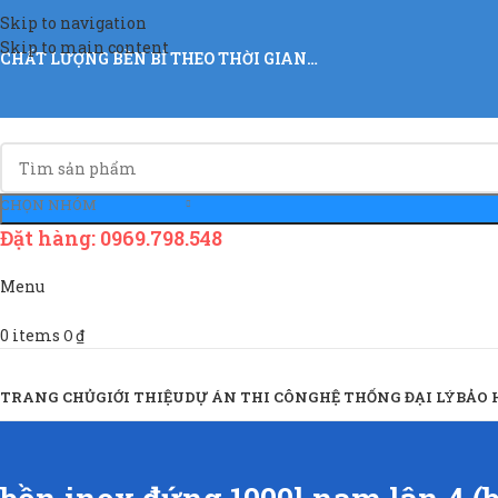
Skip to navigation
Skip to main content
CHẤT LƯỢNG BỀN BỈ THEO THỜI GIAN…
CHỌN NHÓM
Đặt hàng: 0969.798.548
Menu
0
items
0
₫
Sản Phẩm & Dịch Vụ
TRANG CHỦ
GIỚI THIỆU
DỰ ÁN THI CÔNG
HỆ THỐNG ĐẠI LÝ
BẢO