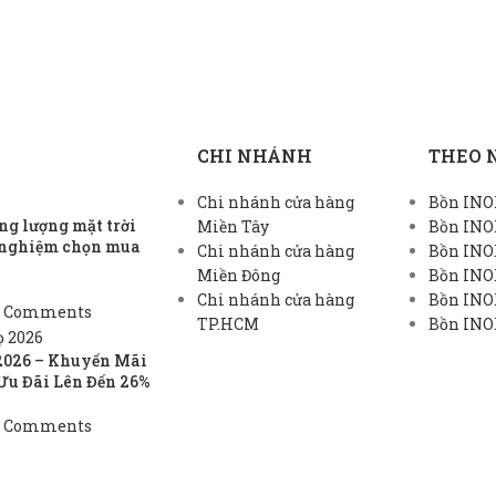
CHI NHÁNH
THEO 
Chi nhánh cửa hàng
Bồn INOX
g lượng mặt trời
Miền Tây
Bồn INO
h nghiệm chọn mua
Chi nhánh cửa hàng
Bồn INO
Miền Đông
Bồn INO
Chi nhánh cửa hàng
Bồn INOX
 Comments
TP.HCM
Bồn INOX
2026 – Khuyến Mãi
Ưu Đãi Lên Đến 26%
 Comments