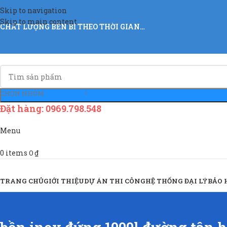
Skip to navigation
Skip to main content
CHẤT LƯỢNG BỀN BỈ THEO THỜI GIAN…
CHỌN NHÓM
Đặt hàng: 0969.798.548
Menu
0
items
0
₫
Sản Phẩm & Dịch Vụ
TRANG CHỦ
GIỚI THIỆU
DỰ ÁN THI CÔNG
HỆ THỐNG ĐẠI LÝ
BẢO