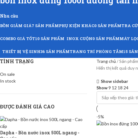
bồn inox đứng 1000l đường tân h
Nhu cầu
BỒN GIẢM GIÁ
7 SẢN PHẨM
PHỤ KIỆN KHÁC
0 SẢN PHẨM
TRA C
COMBO GIÁ TỐT
10 SẢN PHẨM
INOX CUỘN
0 SẢN PHẨM
MÁY LỌ
THIẾT BỊ VỆ SINH
36 SẢN PHẨM
TRANG TRÍ PHÒNG TẮM
15 SẢ
TÌNH TRẠNG
Trang chủ
Sản phẩm 
Hiển thị kết quả duy 
On sale
In stock
Show sidebar
Show
9
12
18
24
ĐƯỢC ĐÁNH GIÁ CAO
-5%
Dapha - Bồn nước inox 500L ngang -