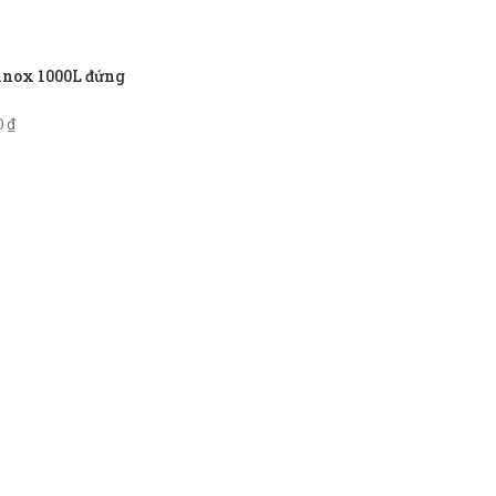
inox 1000L đứng
0
₫