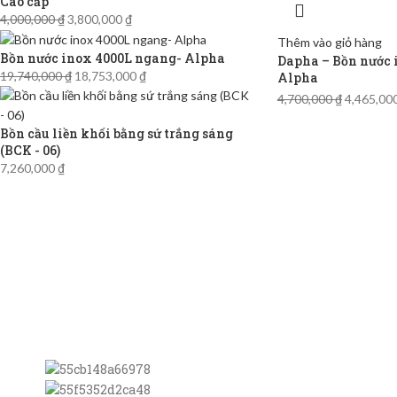
Cao cấp
4,000,000
₫
3,800,000
₫
Thêm vào giỏ hàng
Bồn nước inox 4000L ngang- Alpha
Dapha – Bồn nước 
19,740,000
₫
18,753,000
₫
Alpha
4,700,000
₫
4,465,00
Bồn cầu liền khối bằng sứ trắng sáng
(BCK - 06)
7,260,000
₫