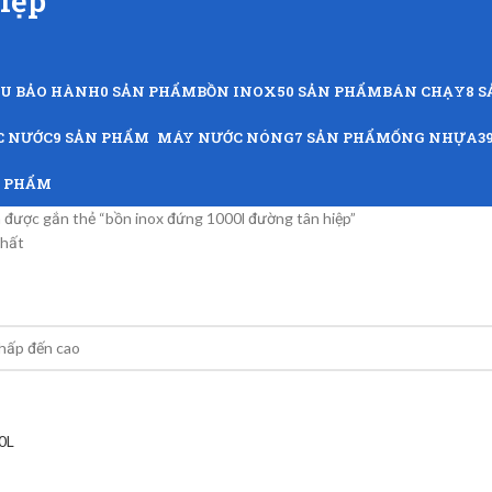
iệp
ỨU BẢO HÀNH
0 SẢN PHẨM
BỒN INOX
50 SẢN PHẨM
BÁN CHẠY
8 
C NƯỚC
9 SẢN PHẨM
MÁY NƯỚC NÓNG
7 SẢN PHẨM
ỐNG NHỰA
3
N PHẨM
được gắn thẻ “bồn inox đứng 1000l đường tân hiệp”
nhất