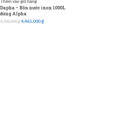
Thêm vào giỏ hàng
Dapha – Bồn nước inox 1000L
đứng Alpha
4,465,000
₫
4,700,000
₫