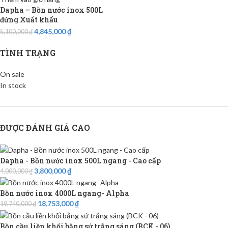
Dapha – Bồn nước inox 500L
đứng Xuất khẩu
4,845,000
₫
5,100,000
₫
TÌNH TRẠNG
On sale
In stock
ĐƯỢC ĐÁNH GIÁ CAO
Dapha - Bồn nước inox 500L ngang - Cao cấp
3,800,000
₫
4,000,000
₫
Bồn nước inox 4000L ngang- Alpha
18,753,000
₫
19,740,000
₫
Bồn cầu liền khối bằng sứ trắng sáng (BCK - 06)