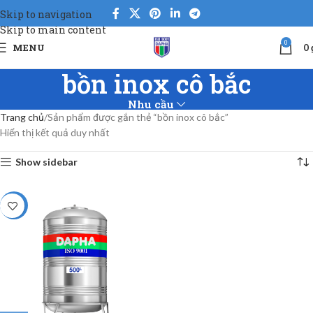
Skip to navigation
Skip to main content
0
MENU
0
bồn inox cô bắc
Nhu cầu
Trang chủ
Sản phẩm được gắn thẻ “bồn inox cô bắc”
Hiển thị kết quả duy nhất
Show sidebar
-5%