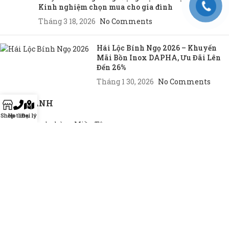
Kinh nghiệm chọn mua cho gia đình
Tháng 3 18, 2026
No Comments
Hái Lộc Bính Ngọ 2026 – Khuyến
Mãi Bồn Inox DAPHA, Ưu Đãi Lên
Đến 26%
Tháng 1 30, 2026
No Comments
CHI NHÁNH
Shop
Hotline
Đại lý
Chi nhánh cửa hàng Miền Tây
Chi nhánh cửa hàng Miền Đông
Chi nhánh cửa hàng TP.HCM
THEO NHU CẦU
Bồn INOX hộ gia đình
Bồn INOX doanh nghiệp
Bồn INOX nhà xưởng
Bồn INOX cao cấp