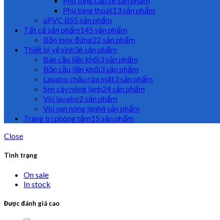
Phụ tùng cấp
16 sản phẩm
Phụ tùng thoát
13 sản phẩm
uPVC BS
5 sản phẩm
Tất cả sản phẩm
145 sản phẩm
Bồn inox đứng
22 sản phẩm
Thiết bị vệ sinh
36 sản phẩm
Bàn cầu liền khối
3 sản phẩm
Bồn cầu liền khối
3 sản phẩm
Lavabo chậu rửa mặt
3 sản phẩm
Sen cây nóng lạnh
24 sản phẩm
Vòi lavabo
2 sản phẩm
Vòi sen nóng lạnh
4 sản phẩm
Trang trí phòng tắm
15 sản phẩm
Close
Tình trạng
On sale
In stock
Được đánh giá cao