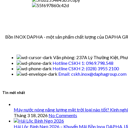
Bồn INOX DAPHA - một sản phẩm chất lượng của DAPHA GROUP
Văn phòng: 237A Lý Thường Kiệt, Phư
Hotline CSKH 1: 0969.798.548
Hotline CSKH 2: (028) 3955 2100
Email: cskh.inox@daphagroup.com
Tin mới nhất
Máy nước nóng năng lượng mặt trời loại nào tốt? Kinh ngh
Tháng 3 18, 2026
No Comments
Hái Lộc Bính Ngọ 2026 – Khuyến Mãi Bồn Inox DAPHA, Ư