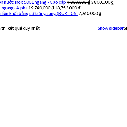
n nước inox 500L ngang - Cao cấp
4,000,000
₫
3,800,000
₫
L ngang- Alpha
19,740,000
₫
18,753,000
₫
 liền khối bằng sứ trắng sáng (BCK - 06)
7,260,000
₫
 thị kết quả duy nhất
Show sidebar
S