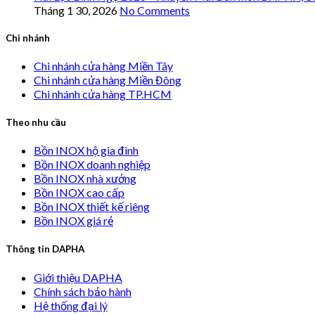
Tháng 1 30, 2026
No Comments
Chi nhánh
Chi nhánh cửa hàng Miền Tây
Chi nhánh cửa hàng Miền Đông
Chi nhánh cửa hàng TP.HCM
Theo nhu cầu
Bồn INOX hộ gia đình
Bồn INOX doanh nghiệp
Bồn INOX nhà xưởng
Bồn INOX cao cấp
Bồn INOX thiết kế riêng
Bồn INOX giá rẻ
Thông tin DAPHA
Giới thiệu DAPHA
Chính sách bảo hành
Hệ thống đại lý