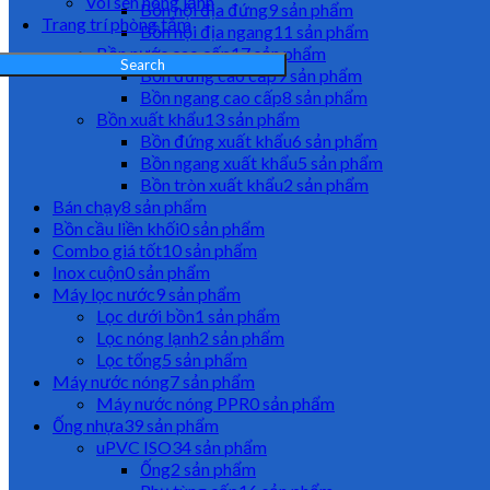
Vòi sen nóng lạnh
Bồn nội địa đứng
9 sản phẩm
Trang trí phòng tắm
Bồn nội địa ngang
11 sản phẩm
Bồn nước cao cấp
17 sản phẩm
Search
Bồn đứng cao cấp
9 sản phẩm
Bồn ngang cao cấp
8 sản phẩm
Bồn xuất khẩu
13 sản phẩm
Bồn đứng xuất khẩu
6 sản phẩm
Bồn ngang xuất khẩu
5 sản phẩm
Bồn tròn xuất khẩu
2 sản phẩm
Bán chạy
8 sản phẩm
Bồn cầu liền khối
0 sản phẩm
Combo giá tốt
10 sản phẩm
Inox cuộn
0 sản phẩm
Máy lọc nước
9 sản phẩm
Lọc dưới bồn
1 sản phẩm
Lọc nóng lạnh
2 sản phẩm
Lọc tổng
5 sản phẩm
Máy nước nóng
7 sản phẩm
Máy nước nóng PPR
0 sản phẩm
Ống nhựa
39 sản phẩm
uPVC ISO
34 sản phẩm
Ống
2 sản phẩm