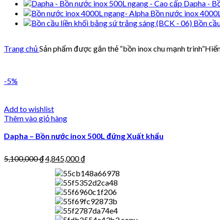
Dapha - Bồ
Bồn nước inox 4000
Bồn cầu
Trang chủ
Sản phẩm được gắn thẻ “bồn inox chu mạnh trinh”
Hiển
-5%
Add to wishlist
Thêm vào giỏ hàng
Dapha – Bồn nước inox 500L đứng Xuất khẩu
5,100,000
₫
4,845,000
₫