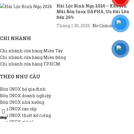
Hái Lộc Bính Ngọ 2026 – Khuyến
Mãi Bồn Inox DAPHA, Ưu Đãi Lên
Đến 26%
Tháng 1 30, 2026
No Comments
CHI NHÁNH
Chi nhánh cửa hàng Miền Tây
Chi nhánh cửa hàng Miền Đông
Chi nhánh cửa hàng TP.HCM
THEO NHU CẦU
Bồn INOX hộ gia đình
Bồn INOX doanh nghiệp
Bồn INOX nhà xưởng
Bồn INOX cao cấp
Bồn INOX thiết kế riêng
Shop
Hotline
Đại lý
Bồn INOX giá rẻ