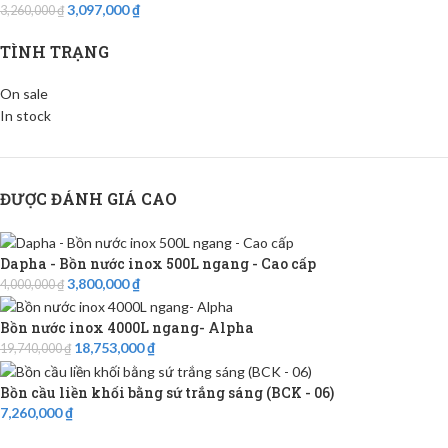
3,097,000
₫
3,260,000
₫
TÌNH TRẠNG
On sale
In stock
ĐƯỢC ĐÁNH GIÁ CAO
Dapha - Bồn nước inox 500L ngang - Cao cấp
3,800,000
₫
4,000,000
₫
Bồn nước inox 4000L ngang- Alpha
18,753,000
₫
19,740,000
₫
Bồn cầu liền khối bằng sứ trắng sáng (BCK - 06)
7,260,000
₫