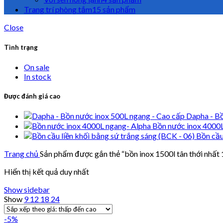
Trang trí phòng tắm
15 sản phẩm
Close
Tình trạng
On sale
In stock
Được đánh giá cao
Dapha - Bồ
Bồn nước inox 4000
Bồn cầu
Trang chủ
Sản phẩm được gắn thẻ “bồn inox 1500l tân thới nhất 
Hiển thị kết quả duy nhất
Show sidebar
Show
9
12
18
24
-5%