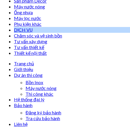
Sản phẩm Decor
Máy nước nóng
Ống nhựa
Máy lọc nước
Phụ kiện khác
DỊCH VỤ
Chăm sóc và vệ sinh bồn
Tư vấn xây dựng
Tư vấn thiết kế
Thiết kế nội thất
Trang chủ
Giới thiệu
Dự án thi công
Bồn Inox
Máy nước nóng
Thi công khác
Hệ thống đại lý
Bảo hành
Đăng ký bảo hành
Tra cứu bảo hành
Liên hệ