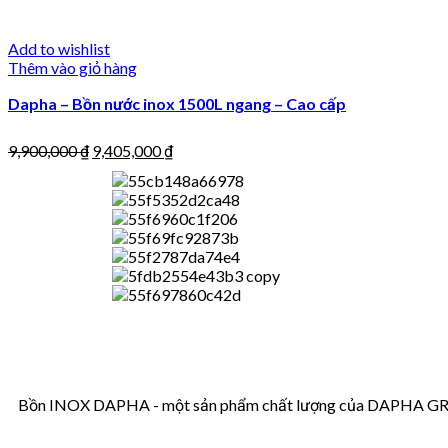
Add to wishlist
Thêm vào giỏ hàng
Dapha – Bồn nước inox 1500L ngang – Cao cấp
9,900,000
₫
9,405,000
₫
Bồn INOX DAPHA - một sản phẩm chất lượng của DAPHA GROUP