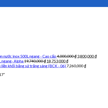
n nước inox 500L ngang - Cao cấp
4,000,000
₫
3,800,000
₫
L ngang- Alpha
19,740,000
₫
18,753,000
₫
 liền khối bằng sứ trắng sáng (BCK - 06)
7,260,000
₫
17”