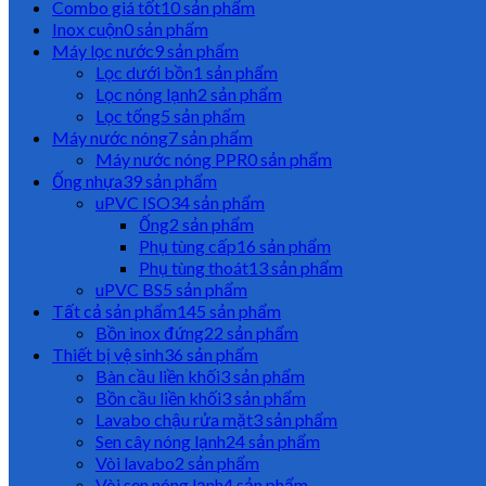
Combo giá tốt
10 sản phẩm
Inox cuộn
0 sản phẩm
Máy lọc nước
9 sản phẩm
Lọc dưới bồn
1 sản phẩm
Lọc nóng lạnh
2 sản phẩm
Lọc tổng
5 sản phẩm
Máy nước nóng
7 sản phẩm
Máy nước nóng PPR
0 sản phẩm
Ống nhựa
39 sản phẩm
uPVC ISO
34 sản phẩm
Ống
2 sản phẩm
Phụ tùng cấp
16 sản phẩm
Phụ tùng thoát
13 sản phẩm
uPVC BS
5 sản phẩm
Tất cả sản phẩm
145 sản phẩm
Bồn inox đứng
22 sản phẩm
Thiết bị vệ sinh
36 sản phẩm
Bàn cầu liền khối
3 sản phẩm
Bồn cầu liền khối
3 sản phẩm
Lavabo chậu rửa mặt
3 sản phẩm
Sen cây nóng lạnh
24 sản phẩm
Vòi lavabo
2 sản phẩm
Vòi sen nóng lạnh
4 sản phẩm