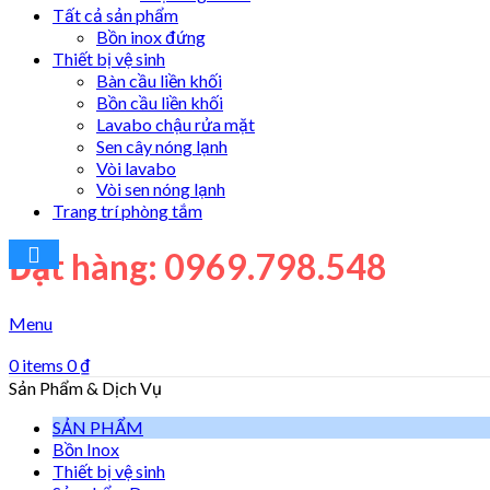
Tất cả sản phẩm
Bồn inox đứng
Thiết bị vệ sinh
Bàn cầu liền khối
Bồn cầu liền khối
Lavabo chậu rửa mặt
Sen cây nóng lạnh
Vòi lavabo
Vòi sen nóng lạnh
Trang trí phòng tắm
Đặt hàng: 0969.798.548
Menu
0
items
0
₫
Sản Phẩm & Dịch Vụ
SẢN PHẨM
Bồn Inox
Thiết bị vệ sinh