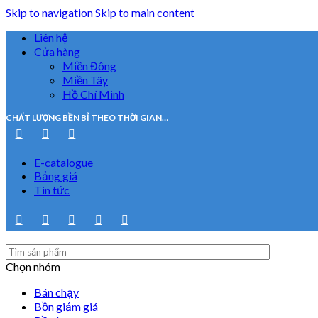
Skip to navigation
Skip to main content
Liên hệ
Cửa hàng
Miền Đông
Miền Tây
Hồ Chí Minh
CHẤT LƯỢNG BỀN BỈ THEO THỜI GIAN…
E-catalogue
Bảng giá
Tin tức
Chọn nhóm
Bán chạy
Bồn giảm giá