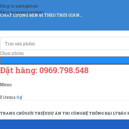
Skip to navigation
Skip to main content
CHẤT LƯỢNG BỀN BỈ THEO THỜI GIAN…
Chọn nhóm
Đặt hàng: 0969.798.548
Menu
0
items
0
₫
Sản Phẩm & Dịch Vụ
TRANG CHỦ
GIỚI THIỆU
DỰ ÁN THI CÔNG
HỆ THỐNG ĐẠI LÝ
BẢO