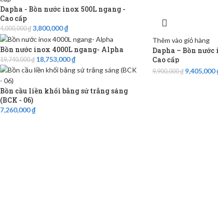
Dapha - Bồn nước inox 500L ngang -
Cao cấp
3,800,000
₫
4,000,000
₫
Thêm vào giỏ hàng
Bồn nước inox 4000L ngang- Alpha
Dapha – Bồn nước 
Cao cấp
18,753,000
₫
19,740,000
₫
9,405,000
9,900,000
₫
Bồn cầu liền khối bằng sứ trắng sáng
(BCK - 06)
7,260,000
₫