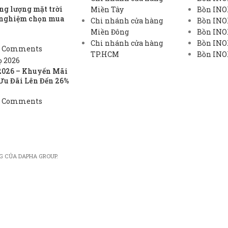
g lượng mặt trời
Miền Tây
Bồn INO
h nghiệm chọn mua
Chi nhánh cửa hàng
Bồn INO
Miền Đông
Bồn INO
Chi nhánh cửa hàng
Bồn INOX
 Comments
TP.HCM
Bồn INOX
2026 – Khuyến Mãi
Ưu Đãi Lên Đến 26%
 Comments
G CỦA DAPHA GROUP.