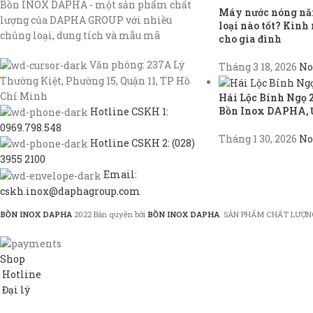
Bồn INOX DAPHA - một sản phẩm chất
Máy nước nóng năn
lượng của DAPHA GROUP với nhiều
loại nào tốt? Kin
chủng loại, dung tích và mẫu mã
cho gia đình
Văn phòng: 237A Lý
Tháng 3 18, 2026
No
Thường Kiệt, Phường 15, Quận 11, TP Hồ
Chí Minh
Hái Lộc Bính Ngọ 
Bồn Inox DAPHA, 
Hotline CSKH 1:
0969.798.548
Tháng 1 30, 2026
No
Hotline CSKH 2: (028)
3955 2100
Email:
cskh.inox@daphagroup.com
BỒN INOX DAPHA
2022 Bản quyền bởi
BỒN INOX DAPHA
. SẢN PHẨM CHẤT LƯỢN
Shop
Hotline
Đại lý