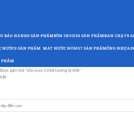
ỨU BẢO HÀNH
0 SẢN PHẨM
BỒN INOX
50 SẢN PHẨM
BÁN CHẠY
8 
C NƯỚC
9 SẢN PHẨM
MÁY NƯỚC NÓNG
7 SẢN PHẨM
ỐNG NHỰA
3
N PHẨM
ược gắn thẻ “bồn inox 1500l hương lộ 80b”
nhất