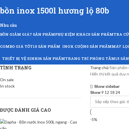
bồn inox 1500l hương lộ 80b
Nhu cầu
BỒN GIẢM GIÁ
7 SẢN PHẨM
PHỤ KIỆN KHÁC
0 SẢN PHẨM
TRA C
COMBO GIÁ TỐT
10 SẢN PHẨM
INOX CUỘN
0 SẢN PHẨM
MÁY LỌ
THIẾT BỊ VỆ SINH
36 SẢN PHẨM
TRANG TRÍ PHÒNG TẮM
15 SẢ
TÌNH TRẠNG
Trang chủ
Sản phẩm đ
Hiển thị kết quả duy 
On sale
In stock
Show sidebar
Show
9
12
18
24
ĐƯỢC ĐÁNH GIÁ CAO
-5%