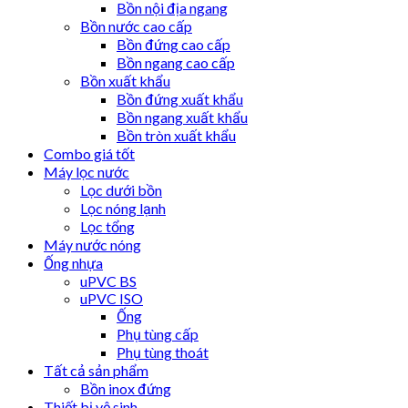
Bồn nội địa ngang
Bồn nước cao cấp
Bồn đứng cao cấp
Bồn ngang cao cấp
Bồn xuất khẩu
Bồn đứng xuất khẩu
Bồn ngang xuất khẩu
Bồn tròn xuất khẩu
Combo giá tốt
Máy lọc nước
Lọc dưới bồn
Lọc nóng lạnh
Lọc tổng
Máy nước nóng
Ống nhựa
uPVC BS
uPVC ISO
Ống
Phụ tùng cấp
Phụ tùng thoát
Tất cả sản phẩm
Bồn inox đứng
Thiết bị vệ sinh