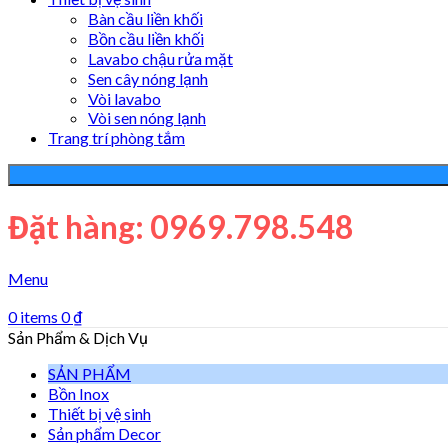
Bàn cầu liền khối
Bồn cầu liền khối
Lavabo chậu rửa mặt
Sen cây nóng lạnh
Vòi lavabo
Vòi sen nóng lạnh
Trang trí phòng tắm
Đặt hàng: 0969.798.548
Menu
0
items
0
₫
Sản Phẩm & Dịch Vụ
SẢN PHẨM
Bồn Inox
Thiết bị vệ sinh
Sản phẩm Decor