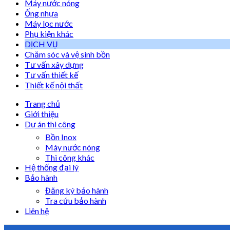
Máy nước nóng
Ống nhựa
Máy lọc nước
Phụ kiện khác
DỊCH VỤ
Chăm sóc và vệ sinh bồn
Tư vấn xây dựng
Tư vấn thiết kế
Thiết kế nội thất
Trang chủ
Giới thiệu
Dự án thi công
Bồn Inox
Máy nước nóng
Thi công khác
Hệ thống đại lý
Bảo hành
Đăng ký bảo hành
Tra cứu bảo hành
Liên hệ