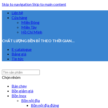
Skip to navigation
Skip to main content
Liên hệ
Cửa hàng
Miền Đông
Miền Tây
Hồ Chí Minh
CHẤT LƯỢNG BỀN BỈ THEO THỜI GIAN…
E-catalogue
Bảng giá
Tin tức
Chọn nhóm
Bán chạy
Bồn giảm giá
Bồn Inox
Bồn nội địa
Bồn nội địa đứng