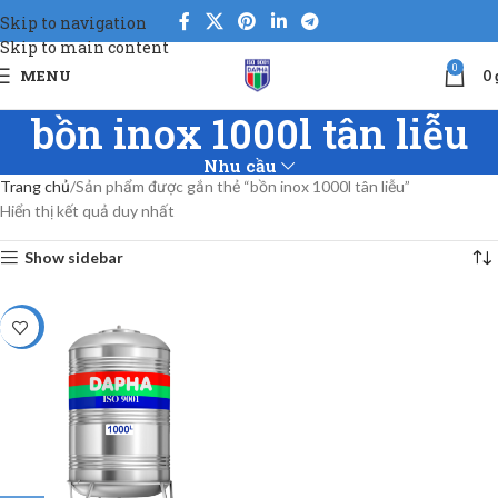
Skip to navigation
Skip to main content
0
MENU
0
bồn inox 1000l tân liễu
Nhu cầu
Trang chủ
Sản phẩm được gắn thẻ “bồn inox 1000l tân liễu”
Hiển thị kết quả duy nhất
Show sidebar
-5%